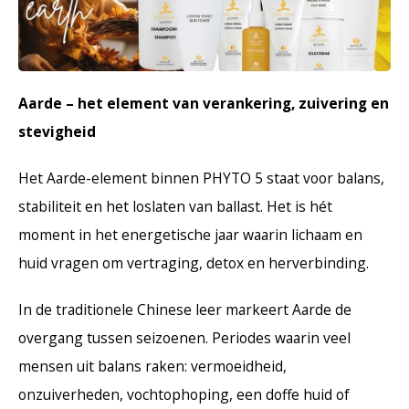
Haarverzorging
Seasonal Collection Spring/Summer 2026
Cupp
Overig
Peeli
Baby & Kids Verzorging
Aarde – het element van verankering, zuivering en
Lipve
stevigheid
Mannenverzorging
Het Aarde-element binnen PHYTO 5 staat voor balans,
stabiliteit en het loslaten van ballast. Het is hét
moment in het energetische jaar waarin lichaam en
huid vragen om vertraging, detox en herverbinding.
In de traditionele Chinese leer markeert Aarde de
overgang tussen seizoenen. Periodes waarin veel
mensen uit balans raken: vermoeidheid,
onzuiverheden, vochtophoping, een doffe huid of