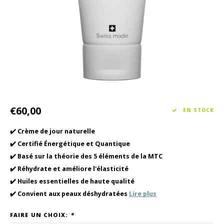
Soin des cheveux
Collection Saisonnière Printemps/Été 2026
Vento
Autre
Peeli
Soins pour bébés et enfants
€60,00
EN STOCK
✔️ Crème de jour naturelle
✔️ Certifié Énergétique et Quantique
✔️ Basé sur la théorie des 5 éléments de la MTC
✔️ Réhydrate et améliore l'élasticité
✔️ Huiles essentielles de haute qualité
✔️ Convient aux peaux déshydratées
Lire plus
FAIRE UN CHOIX:
*