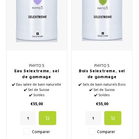
PHYTO 5
PHYTO 5
Eau Selextreme, sel
Bois Selextreme, sel
de gommage
de gommage
✔️ Eau salée de bain naturelle
✔️ Sels de bain naturels Bois
✔️ Sel de Suisse
✔️ Sel de Suisse
✔️ Soldes
✔️ Soldes
✔️ Mélange d'huiles
✔️ Mélange d'huiles
€55,00
€55,00
essentielles naturelles
essentielles naturelles
✔️ Bien-être
✔️ Bien-être
Comparer
Comparer