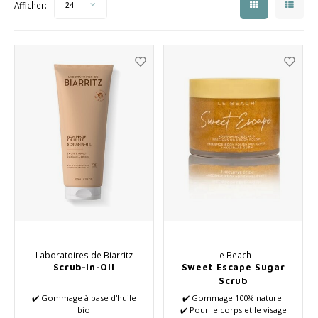
Afficher:
24
Collection Saisonnière Printemps/Été 2026
Vento
Soin des cheveux
Peeli
Autre
Soins pour bébés et enfants
Laboratoires de Biarritz
Le Beach
Scrub-In-Oil
Sweet Escape Sugar
Scrub
✔️ Gommage à base d'huile
✔️ Gommage 100% naturel
bio
✔️ Pour le corps et le visage