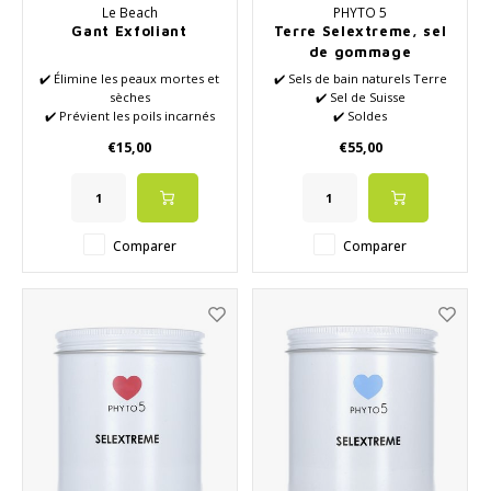
Le Beach
PHYTO 5
Gant Exfoliant
Terre Selextreme, sel
de gommage
✔️ Élimine les peaux mortes et
✔️ Sels de bain naturels Terre
sèches
✔️ Sel de Suisse
✔️ Prévient les poils incarnés
✔️ Soldes
✔️ Améliore la circulation
✔️ Mélange d'huiles
€15,00
€55,00
sanguine
essentielles naturelles
✔️ Combat la kératose pilaire
✔️ Bien-être
(également appelée « peau de
poulet »)
✔️ Aide à éliminer
Comparer
Comparer
l'accumulation
d'autobronzant
✔️ Réduit les boutons