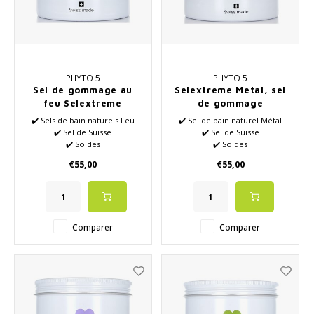
PHYTO 5
PHYTO 5
Sel de gommage au
Selextreme Metal, sel
feu Selextreme
de gommage
✔️ Sels de bain naturels Feu
✔️ Sel de bain naturel Métal
✔️ Sel de Suisse
✔️ Sel de Suisse
✔️ Soldes
✔️ Soldes
✔️ Mélange d'huiles
✔️ Mélange d'huiles
€55,00
€55,00
essentielles naturelles
essentielles naturelles
✔️ Bien-être
✔️ Bien-être
Comparer
Comparer