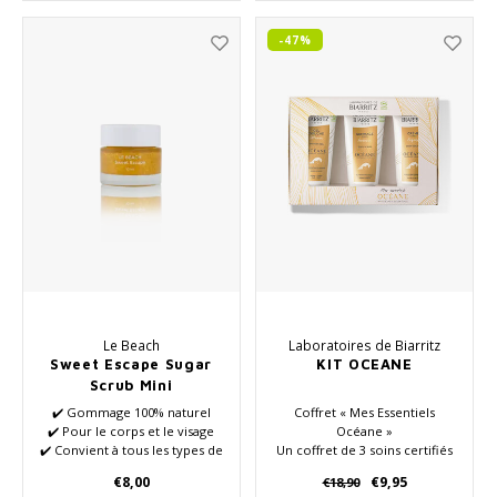
-47%
Le Beach
Laboratoires de Biarritz
Sweet Escape Sugar
KIT OCEANE
Scrub Mini
✔️ Gommage 100% naturel
Coffret « Mes Essentiels
✔️ Pour le corps et le visage
Océane »
✔️ Convient à tous les types de
Un coffret de 3 soins certifiés
peau
bio pour une peau sublime.
€8,00
€9,95
€18,90
✔️ Plein de nutriments