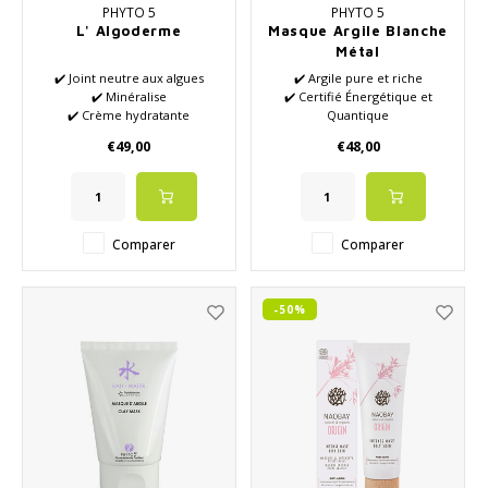
PHYTO 5
PHYTO 5
L' Algoderme
Masque Argile Blanche
Métal
✔️ Joint neutre aux algues
✔️ Argile pure et riche
✔️ Minéralise
✔️ Certifié Énergétique et
✔️ Crème hydratante
Quantique
✔️ Convient à tous les types de
✔️ Huiles essentielles de haute
€49,00
€48,00
peau
qualité
✔️ Stimule l'énergie et la
circulation sanguine
✔️ Stimule l'élimination des
déchets
Comparer
Comparer
✔️ Rétablit l'équilibre de votre
peau
✔️ La créativité coulera
-50%