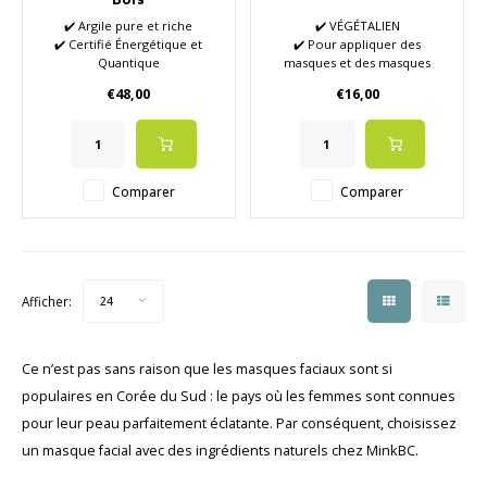
✔️ Argile pure et riche
✔️ VÉGÉTALIEN
✔️ Certifié Énergétique et
✔️ Pour appliquer des
Quantique
masques et des masques
✔️ Huiles essentielles de haute
peeling enzymatiques
€48,00
€16,00
qualité
✔️ Cheveux artificiels doux
✔️ Stimule l'énergie et la
circulation sanguine
✔️ Stimule l'élimination des
déchets
Comparer
Comparer
✔️ Rétablit l'équilibre de votre
peau
✔️ La créativité coulera
Afficher:
24
Ce n’est pas sans raison que les masques faciaux sont si
populaires en Corée du Sud : le pays où les femmes sont connues
pour leur peau parfaitement éclatante. Par conséquent, choisissez
un masque facial avec des ingrédients naturels chez MinkBC.