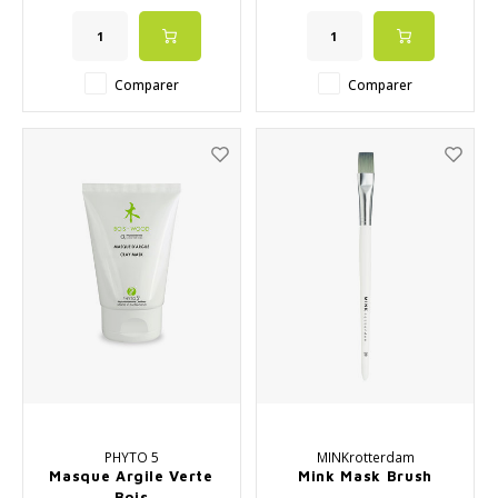
✔️ Stimule l'énergie et la
circulation sanguine
✔️ Stimule l'élimination des
déchets
Comparer
Comparer
✔️ Rétablit l'équilibre de votre
peau
✔️ La créativité coulera
PHYTO 5
MINKrotterdam
Masque Argile Verte
Mink Mask Brush
Bois