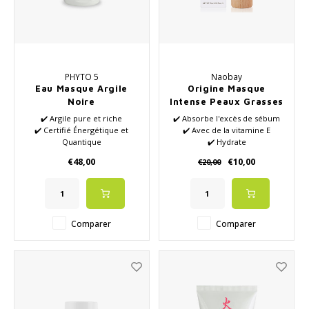
PHYTO 5
Naobay
Eau Masque Argile
Origine Masque
Noire
Intense Peaux Grasses
✔️ Argile pure et riche
✔️ Absorbe l'excès de sébum
✔️ Certifié Énergétique et
✔️ Avec de la vitamine E
Quantique
✔️ Hydrate
✔️ Huiles essentielles de haute
✔️ Adoucit et rafraîchit la peau
€48,00
€10,00
€20,00
qualité
✔️ Détente
✔️ Stimule l'énergie et la
circulation sanguine
✔️ Stimule l'élimination des
déchets
Comparer
Comparer
✔️ Rétablit l'équilibre de votre
peau
✔️ La créativité coulera