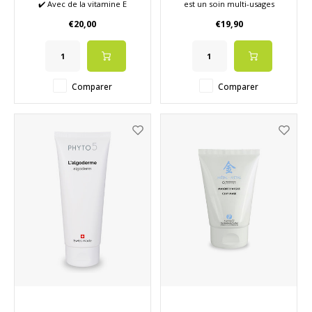
✔️ Avec de la vitamine E
est un soin multi-usages
✔️ Réduit les rougeurs
certifié bio à la texture riche
€20,00
€19,90
✔️ Faites-vous plaisir
et onctueuse.
✔️ Détente
✔️ 75 ml
Comparer
Comparer