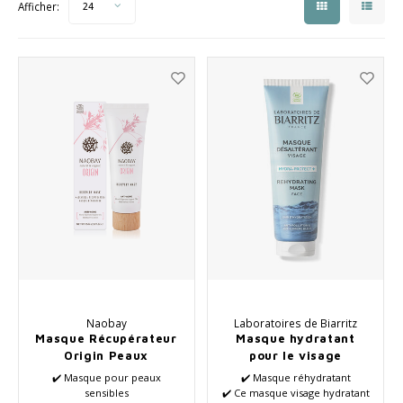
Afficher:
24
Collection Saisonnière Printemps/Été 2026
Soin des cheveux
Vento
Autre
Peeli
Soins pour bébés et enfants
Naobay
Laboratoires de Biarritz
Masque Récupérateur
Masque hydratant
Origin Peaux
pour le visage
Sensibles
✔️ Masque pour peaux
✔️ Masque réhydratant
sensibles
✔️ Ce masque visage hydratant