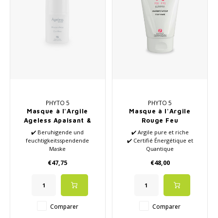
PHYTO 5
PHYTO 5
Masque à l'Argile
Masque à l'Argile
Ageless Apaisant &
Rouge Feu
Purifiant
✔️ Beruhigende und
✔️ Argile pure et riche
feuchtigkeitsspendende
✔️ Certifié Énergétique et
Maske
Quantique
✔️ Speziell für das Gesicht
✔️ Huiles essentielles de haute
€47,75
€48,00
✔️ Mineralisierend
qualité
✔️ Extrem reich an Mineralien
✔️ Stimule l'énergie et la
✔️ Mit Aloe Vera und
circulation sanguine
Calendula
✔️ Stimule l'élimination des
✔️ Gesundes Altern, Anti-Aging
déchets
Comparer
Comparer
✔️ Rétablit l'équilibre de votre
peau