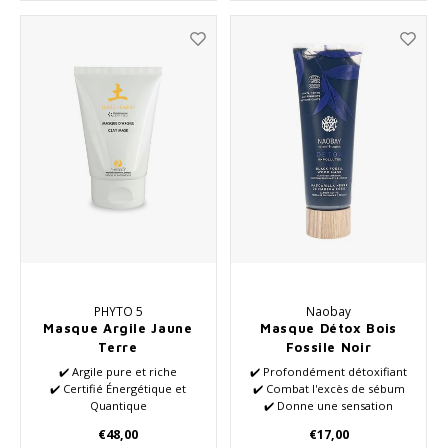
✔️ La créativité coulera
PHYTO 5
Naobay
Masque Argile Jaune
Masque Détox Bois
Terre
Fossile Noir
✔️ Argile pure et riche
✔️ Profondément détoxifiant
✔️ Certifié Énergétique et
✔️ Combat l'excès de sébum
Quantique
✔️ Donne une sensation
✔️ Huiles essentielles de haute
rafraîchissante
€48,00
€17,00
qualité
✔️ Végétalien