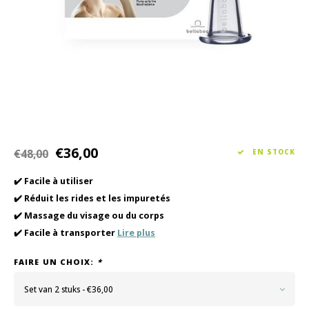
Soin des cheveux
Collection Saisonnière Printemps/Été 2026
Vento
Autre
Peeli
Soins pour bébés et enfants
€36,00
€48,00
EN STOCK
✔️ Facile à utiliser
✔️ Réduit les rides et les impuretés
✔️ Massage du visage ou du corps
✔️ Facile à transporter
Lire plus
FAIRE UN CHOIX:
*
Set van 2 stuks - €36,00