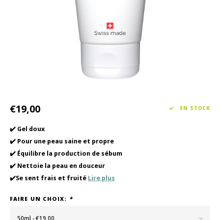
Soin des cheveux
Collection Saisonnière Printemps/Été 2026
Vento
Autre
Peeli
Soins pour bébés et enfants
€19,00
EN STOCK
✔️ Gel doux
✔️ Pour une peau saine et propre
✔️ Équilibre la production de sébum
✔️ Nettoie la peau en douceur
✔️Se sent frais et fruité
Lire plus
FAIRE UN CHOIX:
*
50ml - €19,00