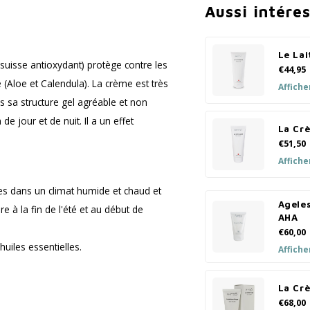
Aussi intére
Le Lai
 suisse antioxydant) protège contre les
€44,95
 (Aloe et Calendula). La crème est très
Affiche
ais sa structure gel agréable et non
jour et de nuit. Il a un effet
La Crè
€51,50
Affiche
s dans un climat humide et chaud et
Agele
à la fin de l'été et au début de
AHA
€60,00
huiles essentielles.
Affiche
La Cr
€68,00