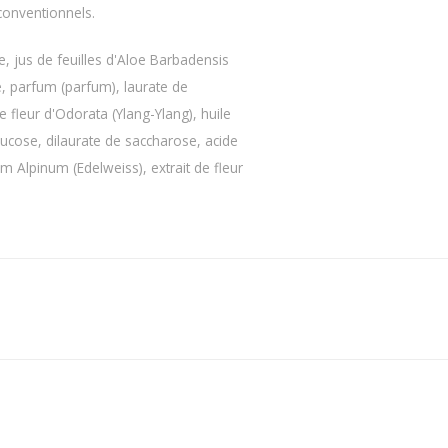
conventionnels.
de, jus de feuilles d'Aloe Barbadensis
e, parfum (parfum), laurate de
e fleur d'Odorata (Ylang-Ylang), huile
glucose, dilaurate de saccharose, acide
m Alpinum (Edelweiss), extrait de fleur