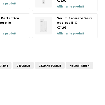
€72,00
r le produit
Afficher le produit
 Perfection
Sérum Fermeté Yeux
orelle
Ageless BIO
€74,95
r le produit
Afficher le produit
CREME
GELCREME
GEZICHTSCREME
HYDRATREREN