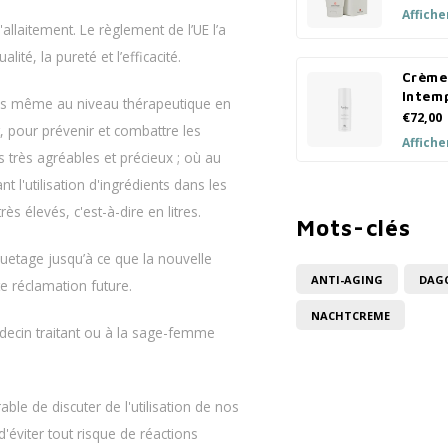
Affiche
allaitement. Le règlement de l’UE l’a
ité, la pureté et l’efficacité.
Crème
Intemp
ns même au niveau thérapeutique en
€72,00
pour prévenir et combattre les
Affiche
s très agréables et précieux ; où au
 l'utilisation d'ingrédients dans les
ès élevés, c'est-à-dire en litres.
Mots-clés
iquetage jusqu’à ce que la nouvelle
ANTI-AGING
DAG
te réclamation future.
NACHTCREME
decin traitant ou à la sage-femme
able de discuter de l'utilisation de nos
d'éviter tout risque de réactions