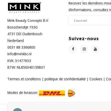
Recevez les dernières mise
d’informations, consultez no
Mink Beauty Concepts B.V.
Bosschendijk 193G
4731 DD Oudenbosch
Suivez-nous
Nederland
0031 88 3366800
info@minkbc.nl
KVK: 51477653
BTW: NL850040139B01
Termes et conditions
|
politique de confidentialité
|
Cookies
|
Co
Modes de livraison: