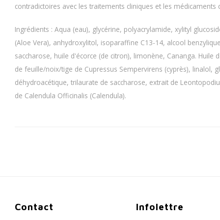
contradictoires avec les traitements cliniques et les médicaments 
Ingrédients : Aqua (eau), glycérine, polyacrylamide, xylityl glucosi
(Aloe Vera), anhydroxylitol, isoparaffine C13-14, alcool benzyliqu
saccharose, huile d'écorce (de citron), limonène, Cananga. Huile d
de feuille/noix/tige de Cupressus Sempervirens (cyprès), linalol, 
déhydroacétique, trilaurate de saccharose, extrait de Leontopodiu
de Calendula Officinalis (Calendula).
Contact
Infolettre