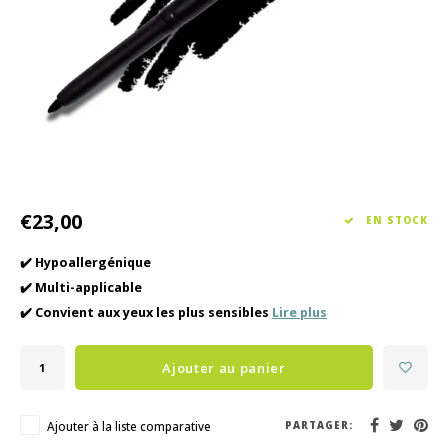
Soin des cheveux
Collection Saisonnière Printemps/Été 2026
Vento
Autre
Peeli
Soins pour bébés et enfants
€23,00
EN STOCK
✔️ Hypoallergénique
✔️ Multi-applicable
✔️ Convient aux yeux les plus sensibles
Lire plus
Ajouter au panier
Ajouter à la liste comparative
PARTAGER: