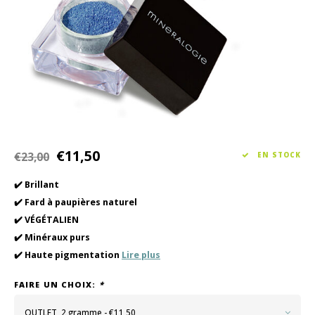
Soin des cheveux
Collection Saisonnière Printemps/Été 2026
Vento
Autre
Peeli
Soins pour bébés et enfants
€11,50
€23,00
EN STOCK
✔️ Brillant
✔️ Fard à paupières naturel
✔️ VÉGÉTALIEN
✔️ Minéraux purs
✔️ Haute pigmentation
Lire plus
FAIRE UN CHOIX:
*
OUTLET, 2 gramme - €11,50