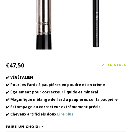
Soin des cheveux
Collection Saisonnière Printemps/Été 2026
Vento
Autre
Peeli
Soins pour bébés et enfants
€47,50
EN STOCK
✔️ VÉGÉTALIEN
✔️ Pour les fards à paupières en poudre et en crème
✔️ Également pour correcteur liquide et minéral
✔️ Magnifique mélange de fard à paupières sur la paupière
✔️ Estompage du correcteur extrêmement précis
✔️ Cheveux artificiels doux
Lire plus
FAIRE UN CHOIX:
*