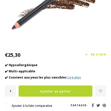
Soin des cheveux
Collection Saisonnière Printemps/Été 2026
Vento
Autre
Peeli
Soins pour bébés et enfants
€25,30
EN STOCK
✔️ Hypoallergénique
✔️ Multi-applicable
✔️ Convient aux yeux les plus sensibles
Lire plus
Ajouter au panier
Ajouter à la liste comparative
PARTAGER: