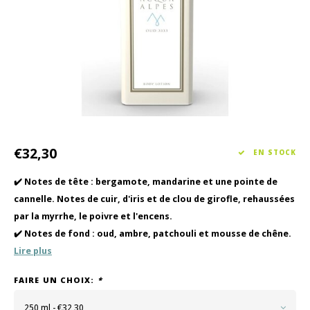
Soin des cheveux
Collection Saisonnière Printemps/Été 2026
Vento
Autre
Peeli
Soins pour bébés et enfants
€32,30
EN STOCK
✔️ Notes de tête : bergamote, mandarine et une pointe de
cannelle. Notes de cuir, d'iris et de clou de girofle, rehaussées
par la myrrhe, le poivre et l'encens.
✔️ Notes de fond : oud, ambre, patchouli et mousse de chêne.
Lire plus
FAIRE UN CHOIX:
*
250 ml - €32,30