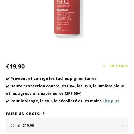
Soin des cheveux
Collection Saisonnière Printemps/Été 2026
Vento
Autre
Peeli
Soins pour bébés et enfants
€19,90
EN STOCK
✔️ Prévient et corrige les taches pigmentaires
✔️ Haute protection contre les UVA, les UVB, la lumière bleue
et les agressions extérieures (SPF 50+)
✔️ Pour le visage, le cou, le décolleté et les mains
Lire plus
FAIRE UN CHOIX:
*
50 ml - €19,90