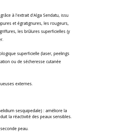
râce à l'extrait d'Alga Sendatu, issu
upures et égratignures, les rougeurs,
riffures, les brûlures superficielles (y
r.
logique superficielle (laser, peelings
tation ou de sécheresse cutanée
uqueuses externes.
elidium sesquipedale) : améliore la
uit la réactivité des peaux sensibles.
et seconde peau.