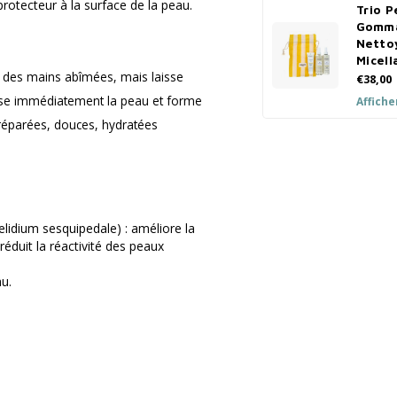
protecteur à la surface de la peau.
Trio P
Gomma
Netto
Micell
n des mains abîmées, mais laisse
€38,00
aise immédiatement la peau et forme
Affiche
 réparées, douces, hydratées
lidium sesquipedale) : améliore la
réduit la réactivité des peaux
u.