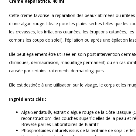
Crème Réparatrice, 40 ml
Cette crème favorise la réparation des peaux abîmées ou irritées g
d'une algue rouge. Idéale pour les plaies sèches telles que les co
les crevasses, les irritations cutanées, les éruptions cutanées, les g
compris les coups de soleil), l'épilation ou après une épilation lase
Elle peut également être utilisée en soin post-intervention dermato
chimiques, dermabrasion, maquillage permanent) ou en cas d'irri
causée par certains traitements dermatologiques.
Elle est destinée à une utilisation sur le visage, le corps et les m
Ingrédients clés :
Alga-Sendatu®, extrait d'algue rouge de la Côte Basque (G
reconstruction1 des couches superficielles de la peau et réd
Breveté par les Laboratoires de Biarritz.
Phospholipides naturels issus de la lécithine de soja : eff