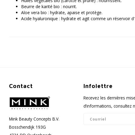
Huiles végétales bio (carotte et prune) : nourrissent.
Beurre de karité bio : nourrit.
Aloe vera bio : hydrate, apaise et protège.
Acide hyaluronique : hydrate et agit comme un réservoir d'
Contact
Infolettre
Recevez les dernières mise
d’informations, consultez no
Mink Beauty Concepts B.V.
Bosschendijk 193G