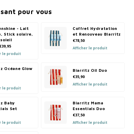
ssant pour vous
unshine - Lait
Coffret Hydratation
e, Stick solaire,
et Renouveau Biarritz
soleil
€78,50
€39,95
Afficher le produit
r le produit
itz Océane Glow
Biarritz Oil Duo
€35,90
Afficher le produit
r le produit
tz Baby
Biarritz Mama
ials Set
Essentials Duo
€37,50
r le produit
Afficher le produit