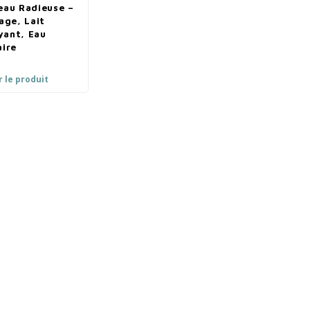
eau Radieuse –
ge, Lait
yant, Eau
aire
r le produit