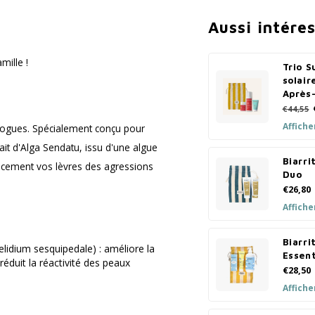
Aussi intére
mille !
Trio S
solair
Après-
€44,55
Affiche
ogues. Spécialement conçu pour
ait d'Alga Sendatu, issu d'une algue
Biarr
ficacement vos lèvres des agressions
Duo
€26,80
Affiche
Biarri
lidium sesquipedale) : améliore la
Essent
réduit la réactivité des peaux
€28,50
Affiche