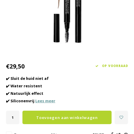
Haarverzorging
Seasonal Collection Spring/Summer 2026
Cupp
Overig
Peeli
Baby & Kids Verzorging
Lipve
Mannenverzorging
€29,50
OP VOORRAAD
✔️ Sluit de huid niet af
✔️ Water resistent
✔️ Natuurlijk effect
✔️ Siliconenvrij
Lees meer
Toevoegen aan winkelwagen