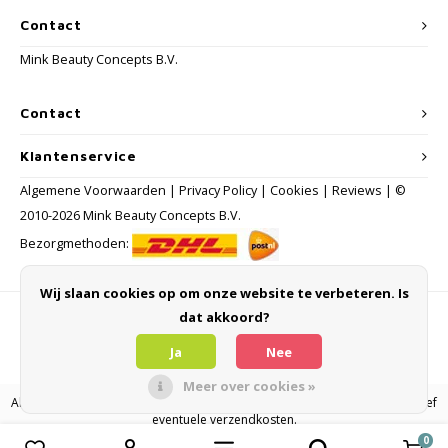
Contact
Mink Beauty Concepts B.V.
Contact
Klantenservice
Algemene Voorwaarden
|
Privacy Policy
|
Cookies
|
Reviews
| ©
2010-2026 Mink Beauty Concepts B.V.
Bezorgmethoden:
Wij slaan cookies op om onze website te verbeteren. Is
dat akkoord?
Betaalmethoden
Ja
Nee
Meer over cookies »
Alle consumentenprijzen zijn inclusief BTW en andere heffingen en exclusief
eventuele verzendkosten.
0
Vergelijk producten
0