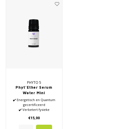
PHYTO 5
Phyt'Ether Serum
Water Mini
✔️ Energetisch en Quantum
gecertificeerd
✔️ Verbetert fysieke
huidconditie
€15,00
✔️ Geschikt voor de vette huid
✔️ Verbetert emotioneel