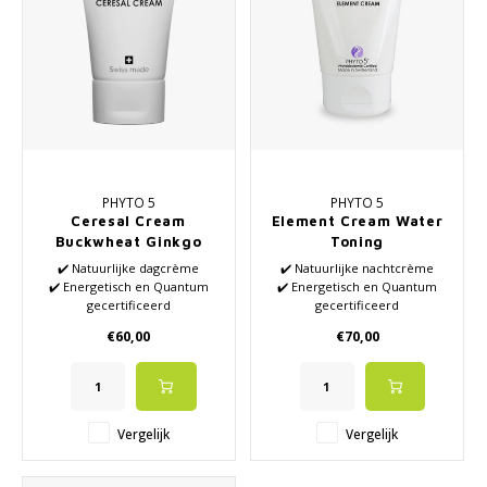
PHYTO 5
PHYTO 5
Ceresal Cream
Element Cream Water
Buckwheat Ginkgo
Toning
Water
✔️ Natuurlijke dagcrème
✔️ Natuurlijke nachtcrème
✔️ Energetisch en Quantum
✔️ Energetisch en Quantum
gecertificeerd
gecertificeerd
✔️ Gebaseerd op 5
✔️ Gebaseerd op 5
€60,00
€70,00
Elementenleer uit de TCM
Elementenleer uit de TCM
✔️ Re-hydrateert en verbetert
✔️ Geschikt voor de acné en
de elasticiteit
tijdens stress
✔️ Hoogwaardige essentiële
✔️ Hoogwaardige essentiële
oliën
oliën
Vergelijk
Vergelijk
✔️ Geschikt voor vochtarme
✔️ Geschikt voor de normale
huid
huid