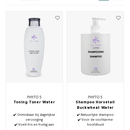
Seasonal Collection Spring/Summer 2026
Cupp
Haarverzorging
Peeli
Overig
Lipve
Baby & Kids Verzorging
Mannenverzorging
PHYTO 5
PHYTO 5
Toning Toner Water
Shampoo Horsetail
Buckwheat Water
✔️ Onmisbaar bij dagelijkse
✔️ Natuurlijke shampoo
verzorging
✔️ Voor de vochtarme
✔️ Voelt fris en fruitig aan
hoofdhuid
✔️ Natuurlijke Lotions
✔️ Voor futloos haar