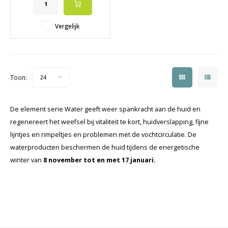
welzijn
✔️ Verhoogt en stimuleert
energetisch vermogen
Vergelijk
✔️ Gepatenteerde formules
Toon:
24
De element serie Water geeft weer spankracht aan de huid en
regenereert het weefsel bij vitaliteit te kort, huidverslapping, fijne
lijntjes en rimpeltjes en problemen met de vochtcirculatie. De
waterproducten beschermen de huid tijdens de energetische
winter van
8 november tot en met 17 januari.