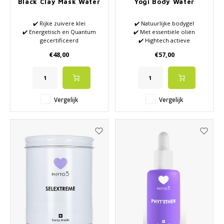
Black Clay Mask Water
Yogi Body Water
✔️ Rijke zuivere klei
✔️ Natuurlijke bodygel
✔️ Energetisch en Quantum
✔️ Met essentiële oliën
gecertificeerd
✔️ Hightech actieve
✔️ Hoogwaardige etherische
ingrediënten
€48,00
€57,00
oliën
✔️ Hydraterende werking
✔️ Stimuleert energie en de
doorbloeding
✔️ Stimuleert de afvoer van
afvalstoffen
Vergelijk
Vergelijk
✔️ Brengt je huid weer in
balans
✔️ Creativiteit gaat weer
stromen