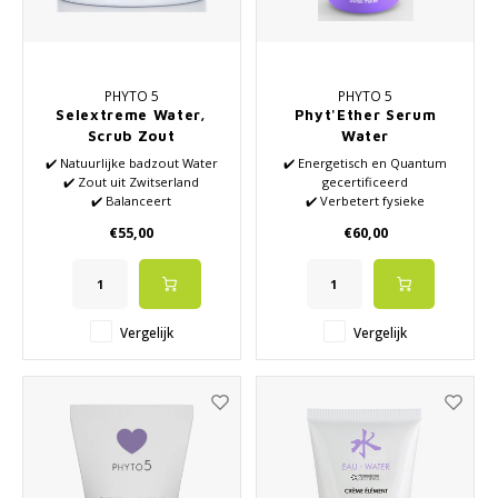
PHYTO 5
PHYTO 5
Selextreme Water,
Phyt'Ether Serum
Scrub Zout
Water
✔️ Natuurlijke badzout Water
✔️ Energetisch en Quantum
✔️ Zout uit Zwitserland
gecertificeerd
✔️ Balanceert
✔️ Verbetert fysieke
✔️ Mix van natuurlijke
huidconditie
€55,00
€60,00
essentiële oliën
✔️ Geschikt voor de vette huid
✔️ Well-being
✔️ Verbetert emotioneel
welzijn
✔️ Verhoogt en stimuleert
energetisch vermogen
Vergelijk
Vergelijk
✔️ Gepatenteerde formules