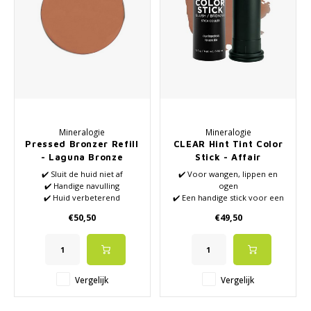
Mineralogie
Mineralogie
Pressed Bronzer Refill
CLEAR Hint Tint Color
- Laguna Bronze
Stick - Affair
✔️ Sluit de huid niet af
✔️ Voor wangen, lippen en
✔️ Handige navulling
ogen
✔️ Huid verbeterend
✔️ Een handige stick voor een
✔️ VEGAN
snelle aanbreng
€50,50
€49,50
✔️ Geeft 'leven' in je gezicht
✔️ Bronzer
✔️ Zonder siliconen en
✔️ Volledig natuurlijk
parabenen
✔️ Geschikt voor de meest
✔️ Géén synthetische parfums
gevoelige en probleemhuid.
Vergelijk
Vergelijk