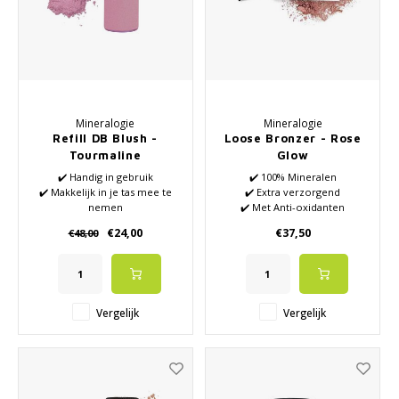
Mineralogie
Mineralogie
Refill DB Blush -
Loose Bronzer - Rose
Tourmaline
Glow
✔️ Handig in gebruik
✔️ 100% Mineralen
✔️ Makkelijk in je tas mee te
✔️ Extra verzorgend
nemen
✔️ Met Anti-oxidanten
✔️ 100% minerale blush
Vitamine A en E
€24,00
€37,50
€48,00
✔️ Bevat zon bescherming
✔️ Creëer elke gewenste look
SPF26
of stemming
✔️ Matte bronzer
Vergelijk
Vergelijk