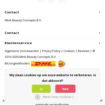
Contact
Mink Beauty Concepts B.V.
Contact
Klantenservice
Algemene Voorwaarden
|
Privacy Policy
|
Cookies
|
Reviews
| ©
2010-2026 Mink Beauty Concepts B.V.
Bezorgmethoden:
Wij slaan cookies op om onze website te verbeteren. Is
dat akkoord?
Betaalmethoden
Ja
Nee
Meer over cookies »
Alle consumentenprijzen zijn inclusief BTW en andere heffingen en exclusief
eventuele verzendkosten.