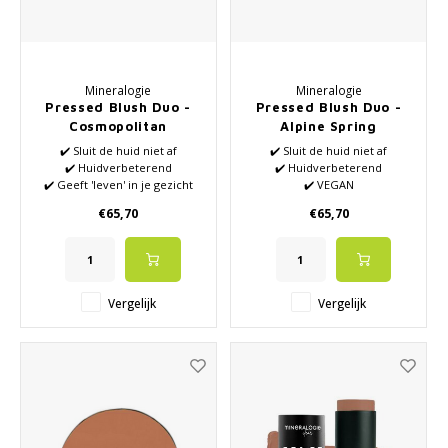
Mineralogie
Mineralogie
Pressed Blush Duo -
Pressed Blush Duo -
Cosmopolitan
Alpine Spring
✔️ Sluit de huid niet af
✔️ Sluit de huid niet af
✔️ Huidverbeterend
✔️ Huidverbeterend
✔️ Geeft 'leven' in je gezicht
✔️ VEGAN
✔️ Zonder siliconen en
✔️ Geeft 'leven' in je gezicht
€65,70
€65,70
parabenen
✔️ Zonder siliconen en
✔️ Géén synthetische parfums
parabenen
✔️ Géén synthetische parfums
Vergelijk
Vergelijk