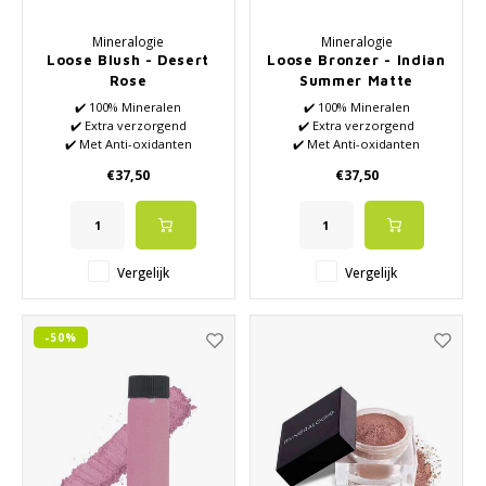
Mineralogie
Mineralogie
Loose Blush - Desert
Loose Bronzer - Indian
Rose
Summer Matte
Bronzer
✔️ 100% Mineralen
✔️ 100% Mineralen
✔️ Extra verzorgend
✔️ Extra verzorgend
✔️ Met Anti-oxidanten
✔️ Met Anti-oxidanten
Vitamine A en E
Vitamine A en E
€37,50
€37,50
✔️ Creëer elke gewenste look
✔️ Creëer elke gewenste look
of stemming
of stemming
✔️ Matte blush
Vergelijk
Vergelijk
-50%