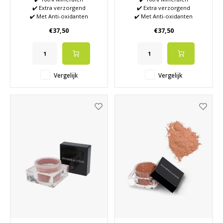
✔️ Extra verzorgend
✔️ Extra verzorgend
✔️ Met Anti-oxidanten
✔️ Met Anti-oxidanten
Vitamine A en E
Vitamine A en E
€37,50
€37,50
✔️ Creëer elke gewenste look
✔️ Creëer elke gewenste look
of stemming
of stemming
✔️ Matte blush
✔️ Matte blush
Vergelijk
Vergelijk