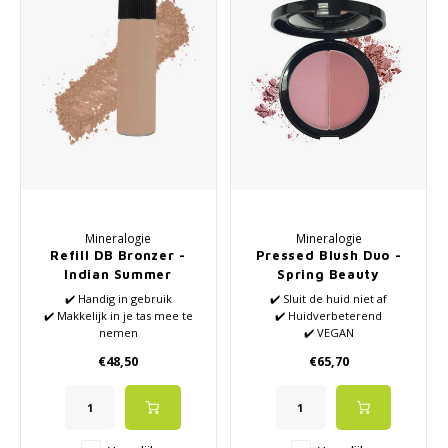
Mineralogie
Mineralogie
Refill DB Bronzer -
Pressed Blush Duo -
Indian Summer
Spring Beauty
✔️ Handig in gebruik
✔️ Sluit de huid niet af
✔️ Makkelijk in je tas mee te
✔️ Huidverbeterend
nemen
✔️ VEGAN
✔️ 100% minerale bronzer
✔️ Geeft 'leven' in je gezicht
€48,50
€65,70
✔️ Bevat zon bescherming
✔️ Zonder siliconen en
SPF26
parabenen
✔️ Géén synthetische parfums