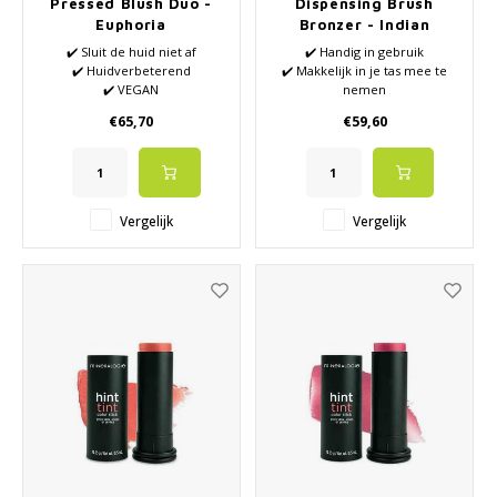
Pressed Blush Duo -
Dispensing Brush
Euphoria
Bronzer - Indian
Summer
✔️ Sluit de huid niet af
✔️ Handig in gebruik
✔️ Huidverbeterend
✔️ Makkelijk in je tas mee te
✔️ VEGAN
nemen
✔️ Geeft 'leven' in je gezicht
✔️ 100% minerale Bronzer
€65,70
€59,60
✔️ Zonder siliconen en
✔️ Bevat zonbescherming SPF
parabenen
✔️ Géén synthetische parfums
Vergelijk
Vergelijk