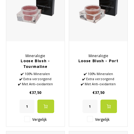
Mineralogie
Mineralogie
Loose Blush -
Loose Blush - Port
Tourmaline
✔️ 100% Mineralen
✔️ 100% Mineralen
✔️ Extra verzorgend
✔️ Extra verzorgend
✔️ Met Anti-oxidanten
✔️ Met Anti-oxidanten
Vitamine A en E
Vitamine A en E
€37,50
€37,50
✔️ Creëer elke gewenste look
✔️ Creëer elke gewenste look
of stemming
of stemming
✔️ Glanzende blush
✔️ Matte blush
Vergelijk
Vergelijk