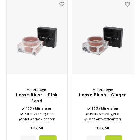
Mineralogie
Mineralogie
Loose Blush - Pink
Loose Blush - Ginger
Sand
✔️ 100% Mineralen
✔️ 100% Mineralen
✔️ Extra verzorgend
✔️ Extra verzorgend
✔️ Met Anti-oxidanten
✔️ Met Anti-oxidanten
Vitamine A en E
Vitamine A en E
€37,50
€37,50
✔️ Creëer elke gewenste look
✔️ Creëer elke gewenste look
of stemming
of stemming