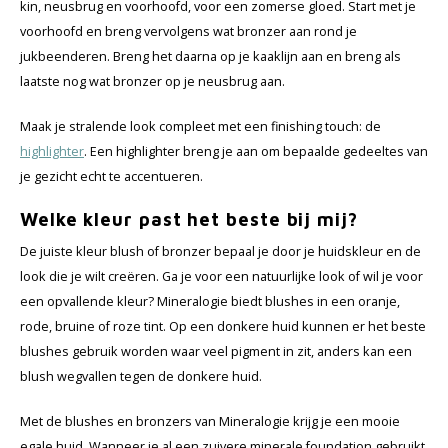
kin, neusbrug en voorhoofd, voor een zomerse gloed. Start met je
voorhoofd en breng vervolgens wat bronzer aan rond je
jukbeenderen. Breng het daarna op je kaaklijn aan en breng als
laatste nog wat bronzer op je neusbrug aan.
Maak je stralende look compleet met een finishing touch: de
highlighter
. Een highlighter breng je aan om bepaalde gedeeltes van
je gezicht echt te accentueren.
Welke kleur past het beste bij mij?
De juiste kleur blush of bronzer bepaal je door je huidskleur en de
look die je wilt creëren. Ga je voor een natuurlijke look of wil je voor
een opvallende kleur? Mineralogie biedt blushes in een oranje,
rode, bruine of roze tint. Op een donkere huid kunnen er het beste
blushes gebruik worden waar veel pigment in zit, anders kan een
blush wegvallen tegen de donkere huid.
Met de blushes en bronzers van Mineralogie krijg je een mooie
egale huid. Wanneer je al een zuivere minerale foundation gebruikt,