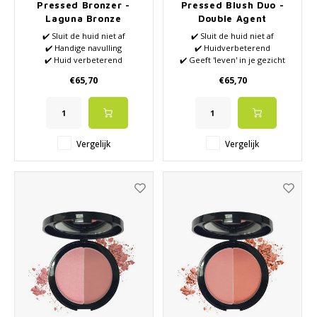
Pressed Bronzer -
Pressed Blush Duo -
Laguna Bronze
Double Agent
✔️ Sluit de huid niet af
✔️ Sluit de huid niet af
✔️ Handige navulling
✔️ Huidverbeterend
✔️ Huid verbeterend
✔️ Geeft 'leven' in je gezicht
✔️ VEGAN
✔️ Zonder siliconen en
€65,70
€65,70
✔️ Geeft 'leven' in je gezicht
parabenen
✔️ Zonder siliconen en
✔️ Géén synthetische parfums
parabenen
✔️ Géén synthetische parfums
Vergelijk
Vergelijk