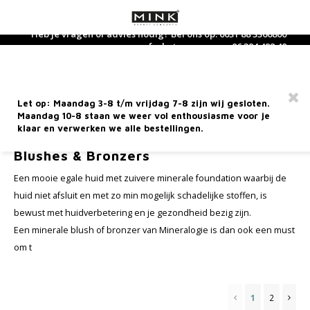
Heb je vragen of advies nodig? Bel ons op: 0031 88 3366800
of whatsapp ons op: 06 394 492 40
Hoofdmenu / verzorgingsproducten
Hoofdmenu / supplementen
Hoofdmenu / make-up
Hoofdmenu / parfum
Hoofdmenu / nieuw
Hoofdmenu /
Hoofdm
Hoofdm
Hoofdm
Hoofdm
Hoofdm
Hoofdm
Hoofd
lichaam
lichaam
lichaa
Verzorgingsproducten
Supplementen
Make-Up
Parfum
Taal
ij
Gratis verzending vanaf €60,-
Let op: Maandag 3-8 t/m vrijdag 7-8 zijn wij gesloten.
Gezichtsverzorging
Voedingssupplementen
Parfum
Verzo
Hand 
Found
Eyes
Lipsti
Acces
Maandag 10-8 staan we weer vol enthousiasme voor je
Bad- 
Reini
Selft
Hout
Gezicht
Nederlands
klaar en verwerken we alle bestellingen.
Home
Make-Up
Gezicht
Blushes & Bronzers
Sham
Cadea
Handverzorging
Thee en thee supplementen
Home Fragrance
Dagc
Hand
Conce
Masca
Liplin
Mini 
Blushes & Bronzers
Bodyl
Toner
Zonn
Vuur
Condi
Trave
Ogen
Deutsch
Een mooie egale huid met zuivere minerale foundation waarbij de
Lichaamsverzorging
Eau de Toilette
Nach
Hand
Finis
Eye Li
Lipgl
Cadea
Massa
After
Aarde
huid niet afsluit en met zo min mogelijk schadelijke stoffen, is
Lip producten
English
bewust met huidverbetering en je gezondheid bezig zijn.
Gezichtsreiniging
Parfum voor hem
Oogve
Wenk
Lipve
Body 
Metaa
Blush
Een minerale blush of bronzer van Mineralogie is dan ook een must
Make-up Kwasten
Français
om t
Zonneproducten
Parfum voor haar
Seru
Wate
Diversen
Highl
5 Elementenlijn
Gezic
1
2
Mineralogie Bestsellers
Found