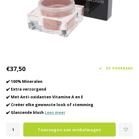
Haarverzorging
Seasonal Collection Spring/Summer 2026
Cupp
Overig
Peeli
Baby & Kids Verzorging
Lipve
Mannenverzorging
€37,50
OP VOORRAAD
✔️ 100% Mineralen
✔️ Extra verzorgend
✔️ Met Anti-oxidanten Vitamine A en E
✔️ Creëer elke gewenste look of stemming
✔️ Glanzende blush
Lees meer
Toevoegen aan winkelwagen