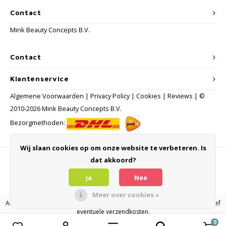
Contact
Mink Beauty Concepts B.V.
Contact
Klantenservice
Algemene Voorwaarden
|
Privacy Policy
|
Cookies
|
Reviews
| ©
2010-2026 Mink Beauty Concepts B.V.
Bezorgmethoden:
Wij slaan cookies op om onze website te verbeteren. Is
dat akkoord?
Betaalmethoden
Ja
Nee
Meer over cookies »
Alle consumentenprijzen zijn inclusief BTW en andere heffingen en exclusief
eventuele verzendkosten.
0
Vergelijk producten
0