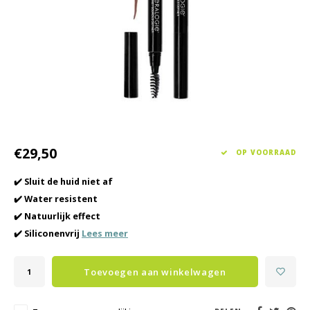
Haarverzorging
Seasonal Collection Spring/Summer 2026
Cupp
Overig
Peeli
Baby & Kids Verzorging
Lipve
Mannenverzorging
€29,50
OP VOORRAAD
✔️ Sluit de huid niet af
✔️ Water resistent
✔️ Natuurlijk effect
✔️ Siliconenvrij
Lees meer
Toevoegen aan winkelwagen