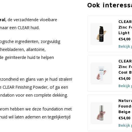
Ook interess
ral
, de verzachtende vloeibare
CLEAR
 naar een CLEAR huid.
Zinc F
Light
€54,00
ogische ingrediënten, zorgvuldig
Bekijk
heebladeren, allantoïne,
geïrriteerde huid te helpen
CLEAR
Zinc F
Cool 
€54,00
ezondheid en glans van je huid stralen!
Bekijk
e CLEAR Finishing Powder, of ga een
ndation voor een complete dekking.
Natur
Founda
 daarom hebben we deze foundation met
Beige
huid wil laten ademen en tegelijkertijd
€54,00
Bekijk