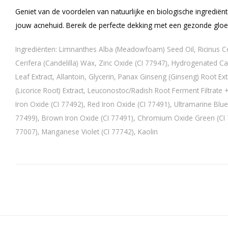
Geniet van de voordelen van natuurlijke en biologische ingrediënt
jouw acnehuid. Bereik de perfecte dekking met een gezonde gloe
Ingrediënten:
Limnanthes Alba (Meadowfoam) Seed Oil, Ricinus C
Cerifera (Candelilla) Wax,
Zinc Oxide (CI 77947),
Hydrogenated Cas
Leaf Extract, Allantoin, Glycerin, Panax Ginseng (Ginseng) Root Ex
(Licorice Root) Extract,
Leuconostoc
/Radish Root Ferment Filtrate
+
Iron Oxide (CI 77492), Red Iron Oxide (CI 77491), Ultramarine Blue (
77499)
, Brown Iron Oxide (CI 77491)
, Chromium Oxide Green (CI
77007)
,
Manganese Violet (CI 77742)
, Kaolin