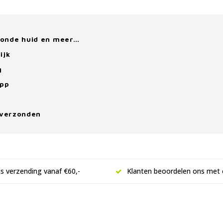
zonde huid en meer…
ijk
g
App
 verzonden
is verzending vanaf €60,-
Klanten beoordelen ons met 