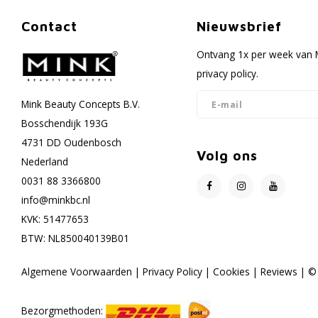
Contact
Nieuwsbrief
Ontvang 1x per week van M
privacy policy.
Mink Beauty Concepts B.V.
Bosschendijk 193G
4731 DD Oudenbosch
Volg ons
Nederland
0031 88 3366800
info@minkbc.nl
KVK: 51477653
BTW: NL850040139B01
Algemene Voorwaarden
|
Privacy Policy
|
Cookies
|
Reviews
| © 
Bezorgmethoden: