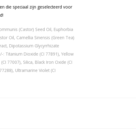
en die speciaal zijn geselecteerd voor
d!
ommunis (Castor) Seed Oil, Euphorbia
tor Oil, Camellia Sinensis (Green Tea)
tract, Dipotassium Glycyrrhizate
/-:
Titanium Dioxide (CI 77891), Yellow
CI 77007), Silica, Black Iron Oxide (CI
 77288)
, Ultram
arine Violet (CI