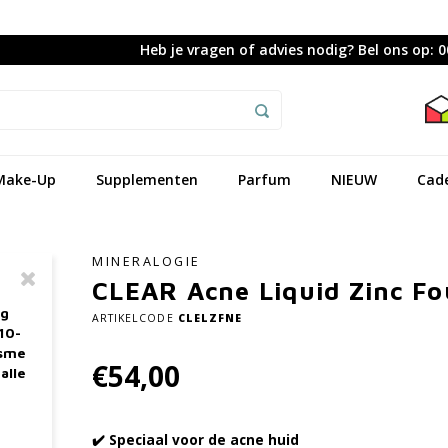
Heb je vragen of advies nodig? Bel ons op: 
Make-Up
Supplementen
Parfum
NIEUW
Cad
MINERALOGIE
CLEAR Acne Liquid Zinc Fo
ag
ARTIKELCODE
CLELZFNE
10-
asme
€54,00
alle
✔️ Speciaal voor de acne huid