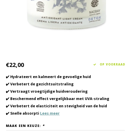
Haarverzorging
Seasonal Collection Spring/Summer 2026
Cupp
Overig
Peeli
Baby & Kids Verzorging
Lipve
Mannenverzorging
€22,00
OP VOORRAAD
✔️ Hydrateert en kalmeert de gevoelige huid
✔️ Verbetert de gezichtsuitstraling
✔️ Vertraagt ​​vroegtijdige huidveroudering
✔️ Beschermend effect vergelijkbaar met UVA-straling
✔️ Verbetert de elasticiteit en stevigheid van de huid
✔️ Snelle absorpti
Lees meer
MAAK EEN KEUZE:
*