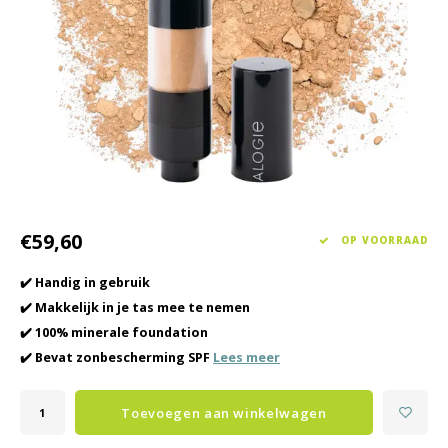
Haarverzorging
Seasonal Collection Spring/Summer 2026
Cupp
Overig
Peeli
Baby & Kids Verzorging
Lipve
Mannenverzorging
€59,60
OP VOORRAAD
✔️ Handig in gebruik
✔️ Makkelijk in je tas mee te nemen
✔️ 100% minerale foundation
✔️ Bevat zonbescherming SPF
Lees meer
Toevoegen aan winkelwagen