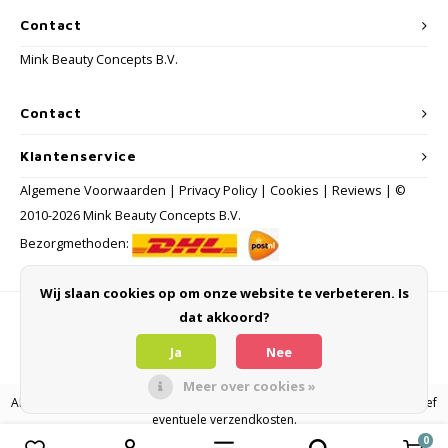
Contact
Mink Beauty Concepts B.V.
Contact
Klantenservice
Algemene Voorwaarden
|
Privacy Policy
|
Cookies
|
Reviews
| ©
2010-2026 Mink Beauty Concepts B.V.
Bezorgmethoden:
Wij slaan cookies op om onze website te verbeteren. Is
dat akkoord?
Betaalmethoden
Ja
Nee
Meer over cookies »
Alle consumentenprijzen zijn inclusief BTW en andere heffingen en exclusief
eventuele verzendkosten.
0
Vergelijk producten
0