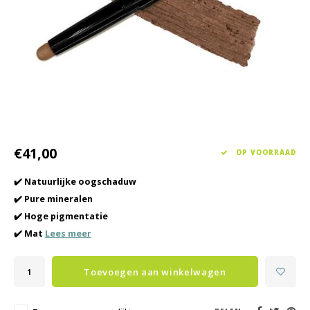
Haarverzorging
Seasonal Collection Spring/Summer 2026
Cupp
Overig
Peeli
Baby & Kids Verzorging
Lipve
Mannenverzorging
€41,00
OP VOORRAAD
✔️ Natuurlijke oogschaduw
✔️ Pure mineralen
✔️ Hoge pigmentatie
✔️ Mat
Lees meer
Toevoegen aan winkelwagen