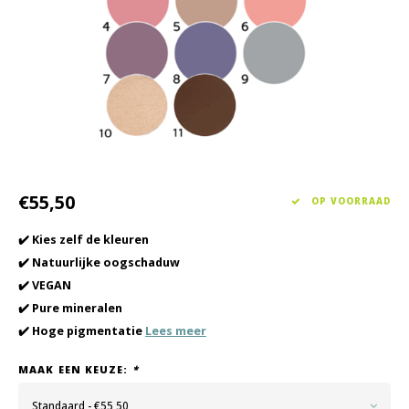
Haarverzorging
Seasonal Collection Spring/Summer 2026
Cupp
Overig
Peeli
Baby & Kids Verzorging
Lipve
Mannenverzorging
€55,50
OP VOORRAAD
✔️ Kies zelf de kleuren
✔️ Natuurlijke oogschaduw
✔️ VEGAN
✔️ Pure mineralen
✔️ Hoge pigmentatie
Lees meer
MAAK EEN KEUZE:
*
Standaard - €55,50