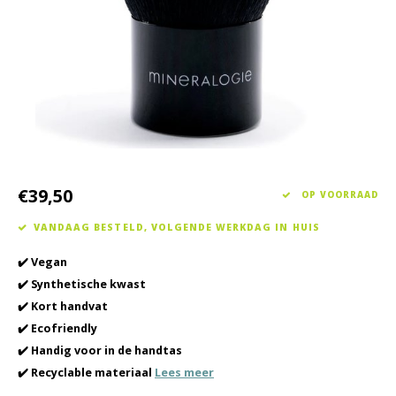
Haarverzorging
Seasonal Collection Spring/Summer 2026
Cupp
Overig
Peeli
Baby & Kids Verzorging
Lipve
Mannenverzorging
€39,50
OP VOORRAAD
VANDAAG BESTELD, VOLGENDE WERKDAG IN HUIS
✔️ Vegan
✔️ Synthetische kwast
✔️ Kort handvat
✔️ Ecofriendly
✔️ Handig voor in de handtas
✔️ Recyclable materiaal
Lees meer