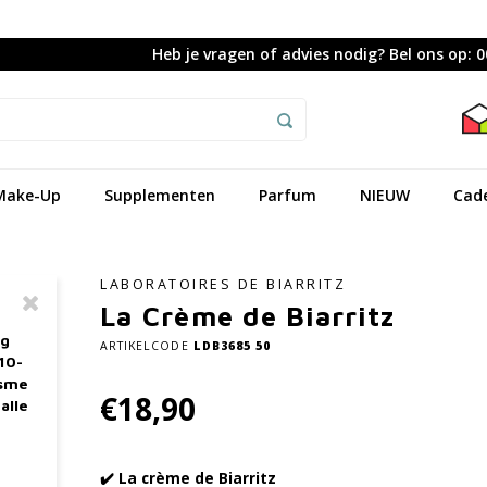
Heb je vragen of advies nodig? Bel ons op: 
Make-Up
Supplementen
Parfum
NIEUW
Cad
LABORATOIRES DE BIARRITZ
La Crème de Biarritz
ag
ARTIKELCODE
LDB3685 50
10-
asme
€18,90
alle
✔️ La crème de Biarritz