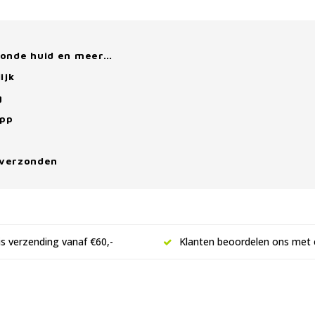
zonde huid en meer…
ijk
g
App
 verzonden
is verzending vanaf €60,-
Klanten beoordelen ons met 