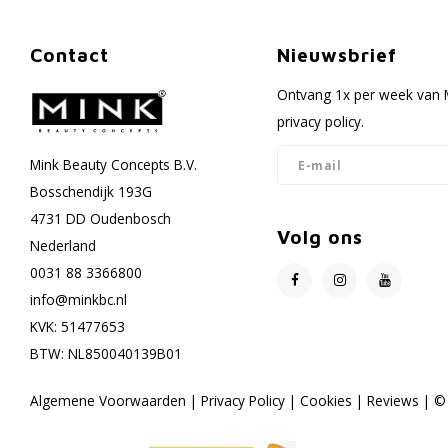
Contact
Nieuwsbrief
Ontvang 1x per week van M
privacy policy.
Mink Beauty Concepts B.V.
Bosschendijk 193G
4731 DD Oudenbosch
Volg ons
Nederland
0031 88 3366800
info@minkbc.nl
KVK: 51477653
BTW: NL850040139B01
Algemene Voorwaarden
|
Privacy Policy
|
Cookies
|
Reviews
| © 