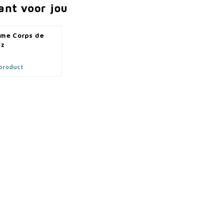
ant voor jou
ème Corps de
tz
 product