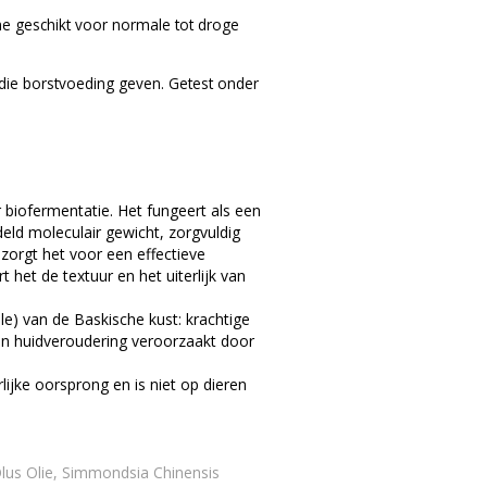
me geschikt voor normale tot droge
ie borstvoeding geven. Getest onder
 biofermentatie. Het fungeert als een
eld moleculair gewicht, zorgvuldig
zorgt het voor een effectieve
t het de textuur en het uiterlijk van
le) van de Baskische kust: krachtige
 en huidveroudering veroorzaakt door
lijke oorsprong en is niet op dieren
lus Olie, Simmondsia Chinensis