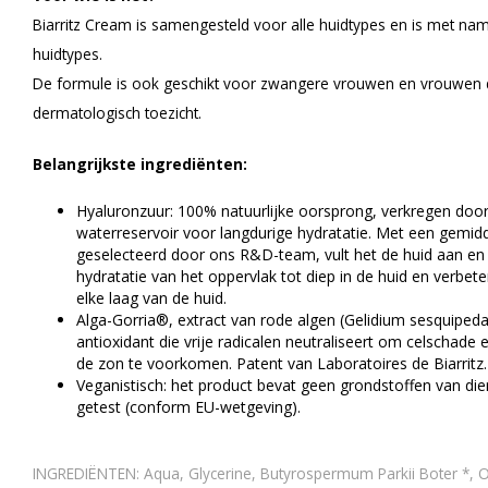
Biarritz Cream is samengesteld voor alle huidtypes en is met na
huidtypes.
De formule is ook geschikt voor zwangere vrouwen en vrouwen d
dermatologisch toezicht.
Belangrijkste ingrediënten:
Hyaluronzuur: 100% natuurlijke oorsprong, verkregen door
waterreservoir voor langdurige hydratatie. Met een gemidd
geselecteerd door ons R&D-team, vult het de huid aan en 
hydratatie van het oppervlak tot diep in de huid en verbeter
elke laag van de huid.
Alga-Gorria®, extract van rode algen (Gelidium sesquipeda
antioxidant die vrije radicalen neutraliseert om celschade
de zon te voorkomen. Patent van Laboratoires de Biarritz.
Veganistisch: het product bevat geen grondstoffen van dier
getest (conform EU-wetgeving).
INGREDIËNTEN: Aqua, Glycerine, Butyrospermum Parkii Boter *, O