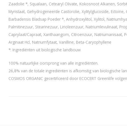
Zaadolie *, Squalaan, Cetearyl Olivate, Kokosnoot Alkanen, Sorbita
Myristaat, Gehydrogeneerde Castorolie, Xylitylglucoside, Ectoïne,
Barbadensis Bladsap Poeder *, Anhydroxylitol, Xylitol, Natriumhya
Palmitinezuur, Stearinezuur, Linoleenzuur, Natriumlevulinaat, Pro
Caprylaat/Capraat, Xanthaangom, Citroenzuur, Natriumanisaat, Pol
Arginaat Hcl, Natriumfytaat, Vanilline, Beta-Caryophyllene
*: Ingrediënten uit biologische landbouw
100% natuurlijke oorsprong van alle ingrediënten.
26,8% van de totale ingrediënten is afkomstig van biologische l
COSMOS ORGANIC gecertificeerd door ECOCERT Greenlife volg