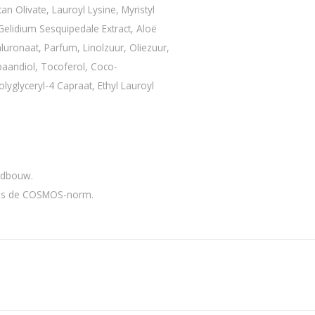
n Olivate, Lauroyl Lysine, Myristyl
 Gelidium Sesquipedale Extract, Aloë
luronaat, Parfum, Linolzuur, Oliezuur,
paandiol, Tocoferol, Coco-
yglyceryl-4 Capraat, Ethyl Lauroyl
andbouw.
ens de COSMOS-norm.