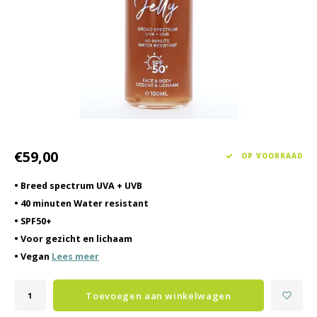
Haarverzorging
Seasonal Collection Spring/Summer 2026
Cupp
Overig
Peeli
Baby & Kids Verzorging
Lipve
Mannenverzorging
€59,00
OP VOORRAAD
• Breed spectrum UVA + UVB
• 40 minuten Water resistant
• SPF50+
• Voor gezicht en lichaam
• Vegan
Lees meer
Toevoegen aan winkelwagen