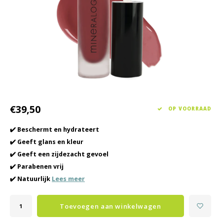
Haarverzorging
Seasonal Collection Spring/Summer 2026
Cupp
Overig
Peeli
Baby & Kids Verzorging
Lipve
Mannenverzorging
€39,50
OP VOORRAAD
✔️ Beschermt en hydrateert
✔️ Geeft glans en kleur
✔️ Geeft een zijdezacht gevoel
✔️ Parabenen vrij
✔️ Natuurlijk
Lees meer
Toevoegen aan winkelwagen