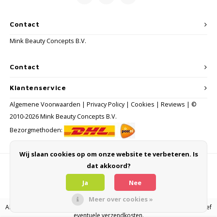
Contact
Mink Beauty Concepts B.V.
Contact
Klantenservice
Algemene Voorwaarden
|
Privacy Policy
|
Cookies
|
Reviews
| ©
2010-2026 Mink Beauty Concepts B.V.
Bezorgmethoden:
Wij slaan cookies op om onze website te verbeteren. Is
dat akkoord?
Betaalmethoden
Ja
Nee
Meer over cookies »
Alle consumentenprijzen zijn inclusief BTW en andere heffingen en exclusief
eventuele verzendkosten.