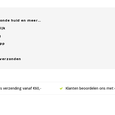
zonde huid en meer…
ijk
g
App
 verzonden
is verzending vanaf €60,-
Klanten beoordelen ons met 