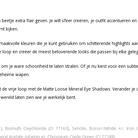
 beetje extra flair geven. Je wilt sfeer creëren, je outfit accentueren e
t kijken.
aakvolle kleuren die je kunt gebruiken om schitterende highlights aan 
ije loop en creëer de meest betoverende looks die passen bij elke gele
om je ware schoonheid te laten stralen. Of je nu kiest voor een subti
 geheime wapen.
teit de vrije loop met de Matte Loose Mineral Eye Shadows. Verander j
reld laten zien wie je werkelijk bent.
), Bismuth Oxychloride (CI 77163), Sericite, Boron Nitride +/-: Iron
pheryl Acetate (vitamin e), Chromium Oxide Green (CI 77288)