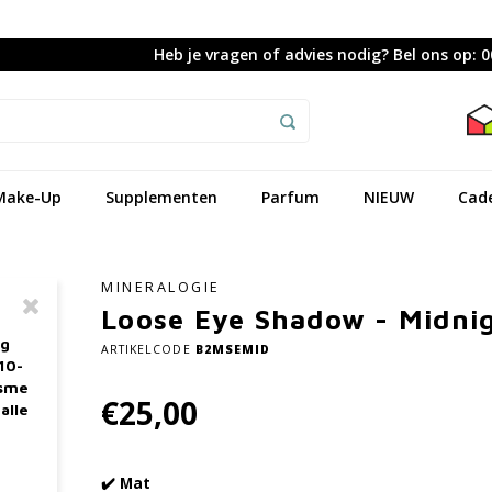
Heb je vragen of advies nodig? Bel ons op: 
Make-Up
Supplementen
Parfum
NIEUW
Cad
MINERALOGIE
Loose Eye Shadow - Midni
ag
ARTIKELCODE
B2MSEMID
10-
asme
€25,00
alle
✔️ Mat