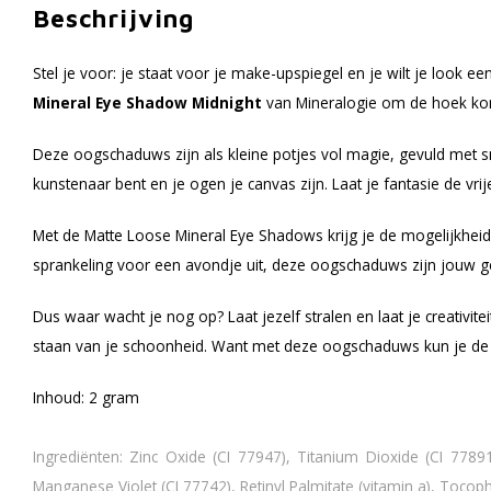
Beschrijving
Stel je voor: je staat voor je make-upspiegel en je wilt je look een
Mineral Eye Shadow Midnight
van Mineralogie om de hoek kom
Deze oogschaduws zijn als kleine potjes vol magie, gevuld met sm
kunstenaar bent en je ogen je canvas zijn. Laat je fantasie de vr
Met de Matte Loose Mineral Eye Shadows krijg je de mogelijkheid 
sprankeling voor een avondje uit, deze oogschaduws zijn jouw
Dus waar wacht je nog op? Laat jezelf stralen en laat je creativi
staan van je schoonheid. Want met deze oogschaduws kun je de we
Inhoud: 2 gram
Ingrediënten: Zinc Oxide (CI 77947), Titanium Dioxide (CI 77891
Manganese Violet (CI 77742), Retinyl Palmitate (vitamin a), Toco