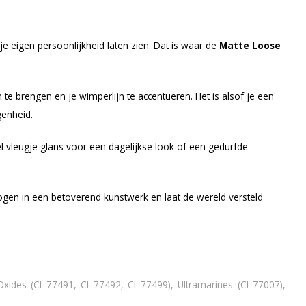
n je eigen persoonlijkheid laten zien. Dat is waar de
Matte Loose
te brengen en je wimperlijn te accentueren. Het is alsof je een
genheid.
el vleugje glans voor een dagelijkse look of een gedurfde
e ogen in een betoverend kunstwerk en laat de wereld versteld
 Oxides (CI 77491, CI 77492, CI 77499), Ultramarines (CI 77007),