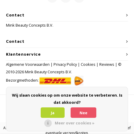
Contact
Mink Beauty Concepts B.V.
Contact
Klantenservice
Algemene Voorwaarden
|
Privacy Policy
|
Cookies
|
Reviews
| ©
2010-2026 Mink Beauty Concepts B.V.
Bezorgmethoden:
Wij slaan cookies op om onze website te verbeteren. Is
dat akkoord?
Betaalmethoden
Ja
Nee
Meer over cookies »
Alle consumentenprijzen zijn inclusief BTW en andere heffingen en exclusief
eventuele verzendkosten.