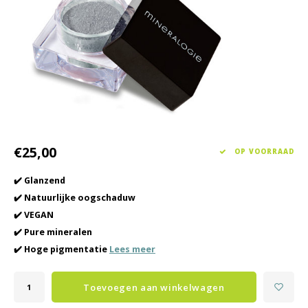
Haarverzorging
Seasonal Collection Spring/Summer 2026
Cupp
Overig
Peeli
Baby & Kids Verzorging
Lipve
Mannenverzorging
€25,00
OP VOORRAAD
✔️ Glanzend
✔️ Natuurlijke oogschaduw
✔️ VEGAN
✔️ Pure mineralen
✔️ Hoge pigmentatie
Lees meer
Toevoegen aan winkelwagen