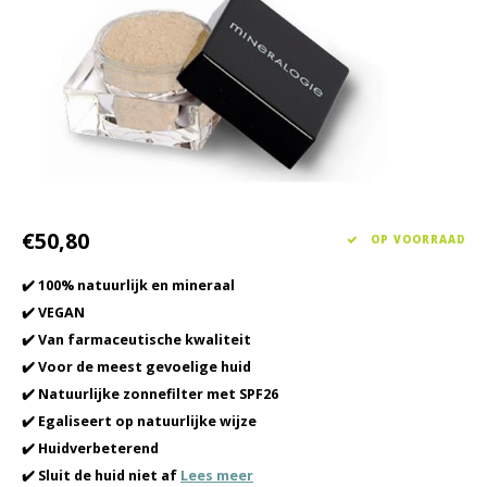
Haarverzorging
Seasonal Collection Spring/Summer 2026
Cupp
Overig
Peeli
Baby & Kids Verzorging
Lipve
Mannenverzorging
€50,80
OP VOORRAAD
✔️ 100% natuurlijk en mineraal
✔️ VEGAN
✔️ Van farmaceutische kwaliteit
✔️ Voor de meest gevoelige huid
✔️ Natuurlijke zonnefilter met SPF26
✔️ Egaliseert op natuurlijke wijze
✔️ Huidverbeterend
✔️ Sluit de huid niet af
Lees meer