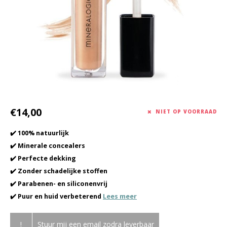
Haarverzorging
Seasonal Collection Spring/Summer 2026
Cupp
Overig
Peeli
Baby & Kids Verzorging
Lipve
Mannenverzorging
€14,00
NIET OP VOORRAAD
✔️ 100% natuurlijk
✔️ Minerale concealers
✔️ Perfecte dekking
✔️ Zonder schadelijke stoffen
✔️ Parabenen- en siliconenvrij
✔️ Puur en huid verbeterend
Lees meer
!
Stuur mij een email zodra leverbaar