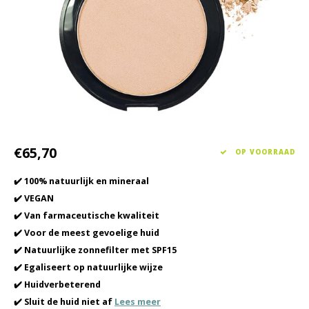
Haarverzorging
Seasonal Collection Spring/Summer 2026
Cupp
Overig
Peeli
Baby & Kids Verzorging
Lipve
Mannenverzorging
€65,70
OP VOORRAAD
✔️ 100% natuurlijk en mineraal
✔️ VEGAN
✔️ Van farmaceutische kwaliteit
✔️ Voor de meest gevoelige huid
✔️ Natuurlijke zonnefilter met SPF15
✔️ Egaliseert op natuurlijke wijze
✔️ Huidverbeterend
✔️ Sluit de huid niet af
Lees meer