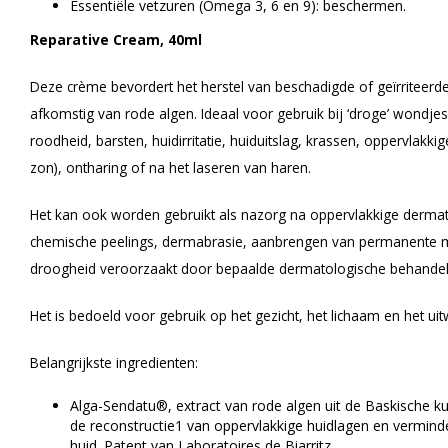
Essentiële vetzuren (Omega 3, 6 en 9): beschermen.
Reparative Cream, 40ml
Deze crème bevordert het herstel van beschadigde of geïrriteerde 
afkomstig van rode algen. Ideaal voor gebruik bij ‘droge’ wondje
roodheid, barsten, huidirritatie, huiduitslag, krassen, oppervla
zon), ontharing of na het laseren van haren.
Het kan ook worden gebruikt als nazorg na oppervlakkige dermat
chemische peelings, dermabrasie, aanbrengen van permanente make
droogheid veroorzaakt door bepaalde dermatologische behandel
Het is bedoeld voor gebruik op het gezicht, het lichaam en het uit
Belangrijkste ingredienten:
Alga-Sendatu®, extract van rode algen uit de Baskische ku
de reconstructie1 van oppervlakkige huidlagen en verminder
huid. Patent van Laboratoires de Biarritz.