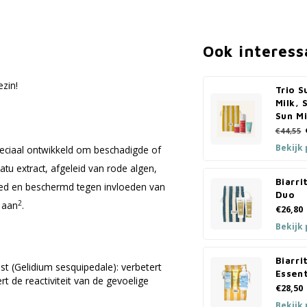
Ook interess
ezin!
Trio S
Milk, 
Sun Mi
€44,55
Bekijk
eciaal ontwikkeld om beschadigde of
atu extract, afgeleid van rode algen,
Biarr
voed en beschermd tegen invloeden van
Duo
2
 aan
.
€26,80
Bekijk
Biarri
st (Gelidium sesquipedale): verbetert
Essent
t de reactiviteit van de gevoelige
€28,50
Bekijk