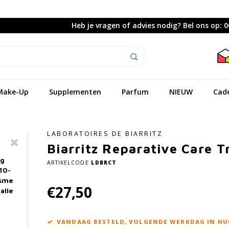
Heb je vragen of advies nodig? Bel ons op: 
Make-Up
Supplementen
Parfum
NIEUW
Cad
LABORATOIRES DE BIARRITZ
Biarritz Reparative Care T
ag
ARTIKELCODE
LDBRCT
10-
asme
€27,50
alle
VANDAAG BESTELD, VOLGENDE WERKDAG IN HU