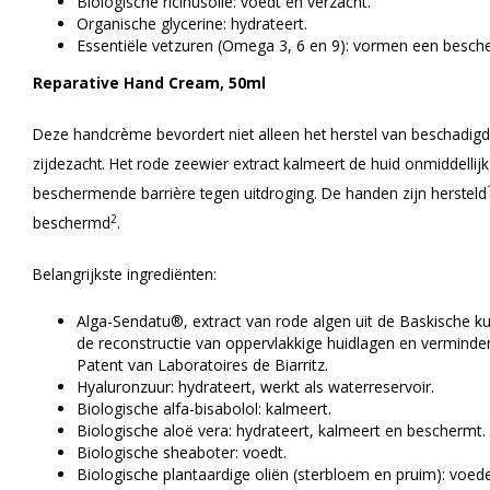
Biologische ricinusolie: voedt en verzacht.
Organische glycerine: hydrateert.
Essentiële vetzuren (Omega 3, 6 en 9): vormen een besch
Reparative Hand Cream, 50ml
Deze handcrème bevordert niet alleen het herstel van beschadi
zijdezacht. Het rode zeewier extract kalmeert de huid onmiddelli
beschermende barrière tegen uitdroging. De handen zijn hersteld
2
beschermd
.
Belangrijkste ingrediënten:
Alga-Sendatu®, extract van rode algen uit de Baskische ku
de reconstructie van oppervlakkige huidlagen en vermindert
Patent van Laboratoires de Biarritz.
Hyaluronzuur: hydrateert, werkt als waterreservoir.
Biologische alfa-bisabolol: kalmeert.
Biologische aloë vera: hydrateert, kalmeert en beschermt.
Biologische sheaboter: voedt.
Biologische plantaardige oliën (sterbloem en pruim): voed