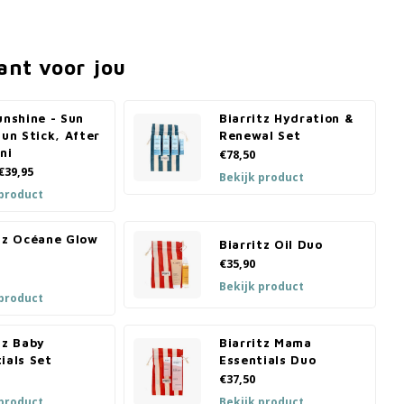
ant voor jou
unshine - Sun
Biarritz Hydration &
Sun Stick, After
Renewal Set
ni
€78,50
€39,95
Bekijk product
 product
itz Océane Glow
Biarritz Oil Duo
€35,90
Bekijk product
 product
tz Baby
Biarritz Mama
ials Set
Essentials Duo
€37,50
 product
Bekijk product