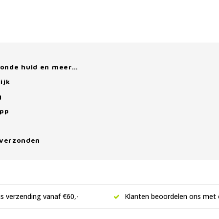
zonde huid en meer…
ijk
g
App
 verzonden
is verzending vanaf €60,-
Klanten beoordelen ons met 