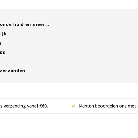
zonde huid en meer…
ijk
g
App
 verzonden
is verzending vanaf €60,-
Klanten beoordelen ons met 