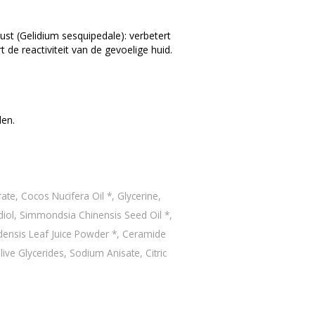
st (Gelidium sesquipedale): verbetert
 de reactiviteit van de gevoelige huid.
den.
ate, Cocos Nucifera Oil *, Glycerine,
iol, Simmondsia Chinensis Seed Oil *,
adensis Leaf Juice Powder *, Ceramide
ive Glycerides, Sodium Anisate, Citric