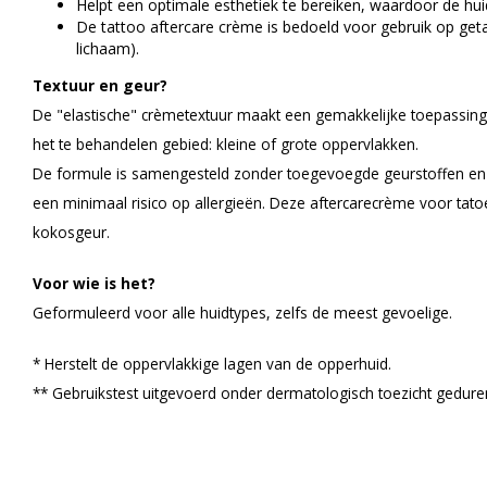
Helpt een optimale esthetiek te bereiken, waardoor de hui
De tattoo aftercare crème is bedoeld voor gebruik op get
lichaam).
Textuur en geur?
De "elastische" crèmetextuur maakt een gemakkelijke toepassing
het te behandelen gebied: kleine of grote oppervlakken.
De formule is samengesteld zonder toegevoegde geurstoffen en a
een minimaal risico op allergieën. Deze aftercarecrème voor tatoe
kokosgeur.
Voor wie is het?
Geformuleerd voor alle huidtypes, zelfs de meest gevoelige.
* Herstelt de oppervlakkige lagen van de opperhuid.
** Gebruikstest uitgevoerd onder dermatologisch toezicht gedure