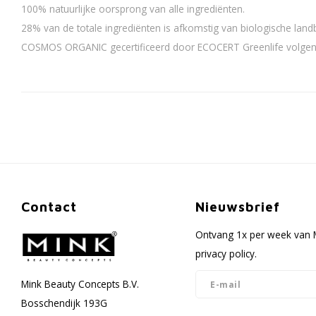
100% natuurlijke oorsprong van alle ingrediënten.
28% van de totale ingrediënten is afkomstig van biologische lan
COSMOS ORGANIC gecertificeerd door ECOCERT Greenlife volg
Contact
Nieuwsbrief
Ontvang 1x per week van M
privacy policy.
Mink Beauty Concepts B.V.
Bosschendijk 193G