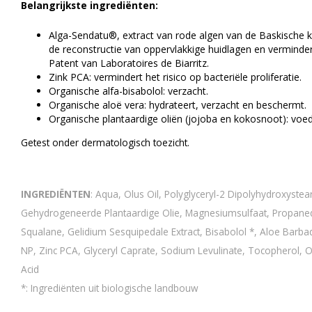
Belangrijkste ingrediënten:
Alga-Sendatu®, extract van rode algen van de Baskische ku
de reconstructie van oppervlakkige huidlagen en vermindert
Patent van Laboratoires de Biarritz.
Zink PCA: vermindert het risico op bacteriële proliferatie.
Organische alfa-bisabolol: verzacht.
Organische aloë vera: hydrateert, verzacht en beschermt.
Organische plantaardige oliën (jojoba en kokosnoot): voe
Getest onder dermatologisch toezicht.
INGREDIËNTEN
: Aqua, Olus Oil, Polyglyceryl-2 Dipolyhydroxystear
Gehydrogeneerde Plantaardige Olie, Magnesiumsulfaat, Propaned
Squalane, Gelidium Sesquipedale Extract, Bisabolol *, Aloe Barb
NP, Zinc PCA, Glyceryl Caprate, Sodium Levulinate, Tocopherol, Ol
Acid
*: Ingrediënten uit biologische landbouw