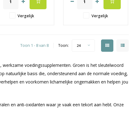
️ Anti-stress en anti-aging
✔️ Versterkt jouw organisme
️Versterkt jouw organisme
✔️ De beste kwaliteit en
✔️ Voor extra vitamines,
werkzaamheid
Vergelijk
Vergelijk
ineralen en antioxidanten
 De beste kwaliteit en werkz
Toon 1 - 8 van 8
Toon:
24
lijke, werkzame voedingssupplementen. Groen is het sleutelwoord
op natuurlijke basis die, ondersteunend aan de normale voeding,
 verhelpen en voorkomen lichamelijke ongemakken en helpen jou
eralen en anti-oxidanten waar je vaak een tekort aan hebt. Onze