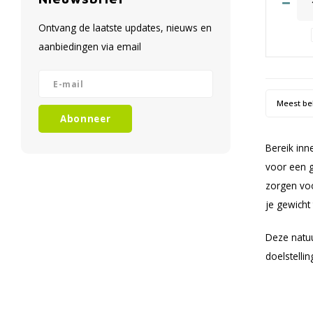
✔️ Anti
✔️ Vers
Ontvang de laatste updates, nieuws en
✔️ Vo
minera
aanbiedingen via email
✔️ De b
Meest be
Abonneer
Bereik inn
voor een g
zorgen vo
je gewicht
Deze natuu
doelstelling