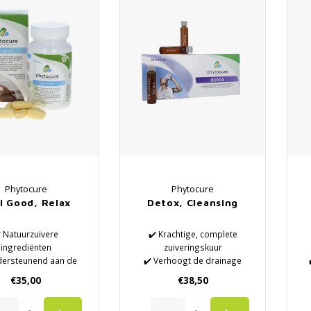
Phytocure
Phytocure
l Good, Relax
Detox, Cleansing
️ Natuurzuivere
✔️ Krachtige, complete
ingrediënten
zuiveringskuur
dersteunend aan de
✔️ Verhoogt de drainage
ormale voeding
✔️ Stimuleert het
€35,00
€38,50
entief voor een goed
metabolisme
✔
functioneren
✔️ Anti-cellulitis