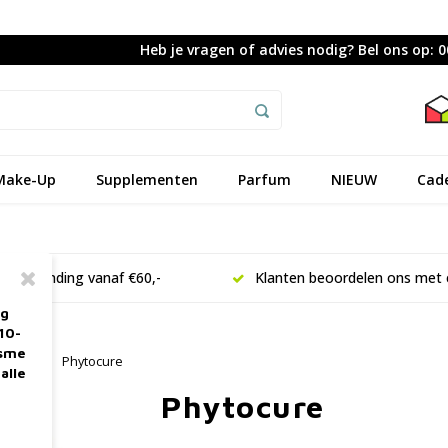
Heb je vragen of advies nodig? Bel ons op: 
Make-Up
Supplementen
Parfum
NIEUW
Cad
is verzending vanaf €60,-
Klanten beoordelen ons met 
ag
10-
asme
erken
Phytocure
alle
Phytocure