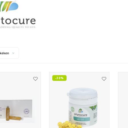
keken
-30%