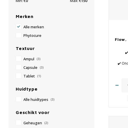
Min: €
0
Max: €
150
Merken
Alle merken
Phytocure
Flow,
Textuur
✔
Ampul
(3)
✔️ On
Capsule
(3)
n
✔️ Prev
Tablet
(1)
✔️ De
Huidtype
Alle huidtypes
(3)
Geschikt voor
Geheugen
(2)