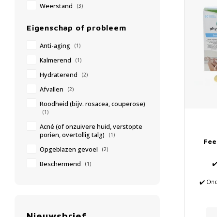
Weerstand
(3)
Eigenschap of probleem
Anti-aging
(1)
Kalmerend
(1)
Hydraterend
(2)
Afvallen
(2)
Roodheid (bijv. rosacea, couperose)
(1)
Acné (of onzuivere huid, verstopte
poriën, overtollig talg)
(1)
Fee
Opgeblazen gevoel
(2)
✔
Beschermend
(1)
✔️ On
n
✔️ Prev
Nieuwsbrief