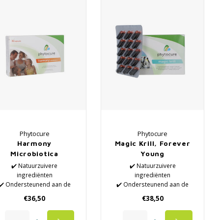
Phytocure
Phytocure
Harmony
Magic Krill, Forever
Microbiotica
Young
✔️ Natuurzuivere
✔️ Natuurzuivere
ingrediënten
ingrediënten
✔️ Ondersteunend aan de
✔️ Ondersteunend aan de
normale voeding
normale voeding
€36,50
€38,50
️ Preventief voor een goed
✔️ Preventief voor een goed
functioneren
functioneren