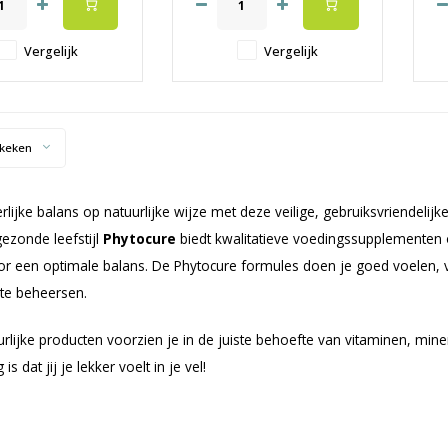
-stress en anti-aging
✔️ Platte buik
✔
terkt jouw organisme
✔️ Helpt bij constipatie
✔
or extra vitamines,
Vergelijk
Vergelijk
len en antioxidanten
m
este kwaliteit en werk
✔️
keken
erlijke balans op natuurlijke wijze met deze veilige, gebruiksvriende
ezonde leefstijl
Phytocure
biedt kwalitatieve voedingssupplementen 
or een optimale balans. De Phytocure formules doen je goed voelen,
 te beheersen.
rlijke producten voorzien je in de juiste behoefte van vitaminen, min
 is dat jij je lekker voelt in je vel!