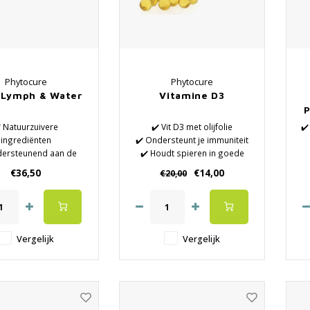
Phytocure
Phytocure
 Lymph & Water
Vitamine D3
P
️ Natuurzuivere
✔️ Vit D3 met olijfolie
✔️
ingrediënten
✔️ Ondersteunt je immuniteit
dersteunend aan de
✔️ Houdt spieren in goede
ormale voeding
conditie, bevordert
€36,50
€14,00
€20,00
entief voor een goed
spierherstel
functioneren
✔️ Versterkt je botten en je
 beste kwaliteit en
gebit
✔
werkzaamheid
✔️ Verhoogt je algehele
gezondheid en welzijn
Vergelijk
Vergelijk
(winterblues, vermoeidheid,
prikkelbaarheid)
v