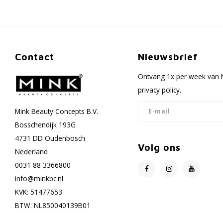
Contact
Nieuwsbrief
Ontvang 1x per week van M
privacy policy.
Mink Beauty Concepts B.V.
Bosschendijk 193G
4731 DD Oudenbosch
Volg ons
Nederland
0031 88 3366800
info@minkbc.nl
KVK: 51477653
BTW: NL850040139B01