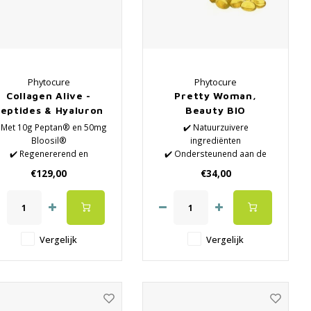
Phytocure
Phytocure
Collagen Alive -
Pretty Woman,
eptides & Hyaluron
Beauty BIO
 Met 10g Peptan® en 50mg
✔️ Natuurzuivere
Bloosil®
ingrediënten
✔️ Regenererend en
✔️ Ondersteunend aan de
huidverjongend
normale voeding
€129,00
€34,00
✔️ Versterkt spieren en het
✔️ Preventief voor een goed
spierherstel
functioneren
️ Goed voor sterke pezen,
✔️ Anti-stress en anti-aging
gewrichten en botten
✔️ Versterkt jouw organisme
(bindweefsels)
✔️ Voor extra vitamines,
Vergelijk
Vergelijk
✔️ Vertraagt
mineralen en antioxidanten
erouderingsproces in het
✔️ De beste kwaliteit en werk
algemeen