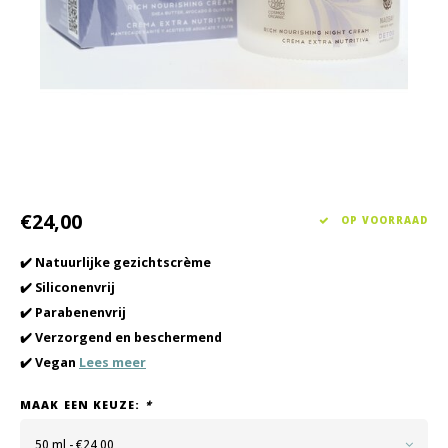
Haarverzorging
Seasonal Collection Spring/Summer 2026
Cupp
Overig
Peeli
Baby & Kids Verzorging
Lipve
Mannenverzorging
€24,00
OP VOORRAAD
✔️ Natuurlijke gezichtscrème
✔️ Siliconenvrij
✔️ Parabenenvrij
✔️ Verzorgend en beschermend
✔️ Vegan
Lees meer
MAAK EEN KEUZE:
*
50 ml - €24,00