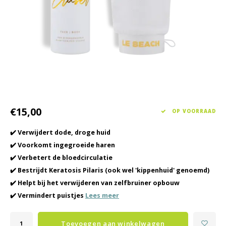
Haarverzorging
Seasonal Collection Spring/Summer 2026
Cupp
Overig
Peeli
Baby & Kids Verzorging
Lipve
Mannenverzorging
€15,00
OP VOORRAAD
✔️ Verwijdert dode, droge huid
✔️ Voorkomt ingegroeide haren
✔️ Verbetert de bloedcirculatie
✔️ Bestrijdt Keratosis Pilaris (ook wel 'kippenhuid' genoemd)
✔️ Helpt bij het verwijderen van zelfbruiner opbouw
✔️ Vermindert puistjes
Lees meer
Toevoegen aan winkelwagen