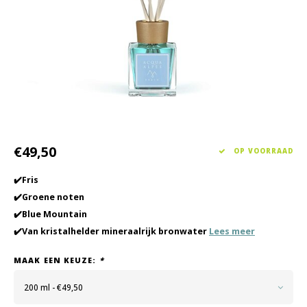
Haarverzorging
Seasonal Collection Spring/Summer 2026
Cupp
Overig
Peeli
Baby & Kids Verzorging
Lipve
Mannenverzorging
€49,50
OP VOORRAAD
✔️Fris
✔️Groene noten
✔️Blue Mountain
✔️Van kristalhelder mineraalrijk bronwater
Lees meer
MAAK EEN KEUZE:
*
200 ml - €49,50