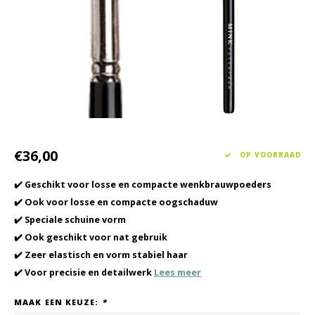
Haarverzorging
Seasonal Collection Spring/Summer 2026
Cupp
Overig
Peeli
Baby & Kids Verzorging
Lipve
Mannenverzorging
€36,00
OP VOORRAAD
✔️ Geschikt voor losse en compacte wenkbrauwpoeders
✔️ Ook voor losse en compacte oogschaduw
✔️ Speciale schuine vorm
✔️ Ook geschikt voor nat gebruik
✔️ Zeer elastisch en vorm stabiel haar
✔️ Voor precisie en detailwerk
Lees meer
MAAK EEN KEUZE:
*