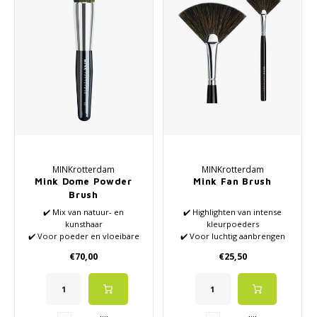
Haarverzorging
Seasonal Collection Spring/Summer 2026
Cupp
Overig
Peeli
Baby & Kids Verzorging
Lipve
Mannenverzorging
MINKrotterdam
MINKrotterdam
Mink Dome Powder
Mink Fan Brush
Brush
✔️ Mix van natuur- en
✔️ Highlighten van intense
kunsthaar
kleurpoeders
✔️ Voor poeder en vloeibare
✔️ Voor luchtig aanbrengen
foundation
✔️ Zeer geschikt om fall-out
€70,00
€25,50
✔️ Secuur, zuinig en
weg te vegen
gelijkmatig foundation
✔️ Extra fijn haar"
aanbrengen
✔️ Zonder te knoeien