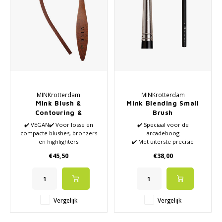
MINKrotterdam
MINKrotterdam
Mink Blush &
Mink Blending Small
Contouring &
Brush
Highlighting Face
✔️ VEGAN✔️ Voor losse en
✔️ Speciaal voor de
Brush
compacte blushes, bronzers
arcadeboog
en highlighters
✔️ Met uiterste precisie
✔️ Mooi en egaal resultaat
definen
€45,50
€38,00
✔️ Voelt zijdezacht aan
✔️ Maakt erg mooie lijnen
✔️ Ecologisch en duurzaam
✔️ Erg geschikt voor
handvat
oogschaduw overgangen
✔️ Extra fijne synthetische
✔️ Zeer zachte haarstructuur
vezels
Vergelijk
Vergelijk