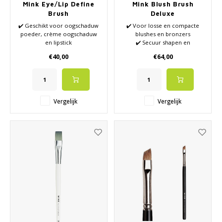
Mink Eye/Lip Define
Mink Blush Brush
Brush
Deluxe
✔️ Geschikt voor oogschaduw
✔️ Voor losse en compacte
poeder, crème oogschaduw
blushes en bronzers
en lipstick
✔️ Secuur shapen en
✔️ Zeer elastisch en vorm
contouren door Angle vorm
€40,00
€64,00
stabiel
✔️ Fijne zachte haarstructuur
✔️ Naald fijne haarpunten
✔️ Zowel smal als breed
✔️ Voor precisie en detailwerk
aanzetten
Vergelijk
Vergelijk