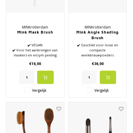
MINKrotterdam
MINKrotterdam
Mink Mask Brush
Mink Angle Shading
Brush
✔️ VEGAN
✔️ Geschikt voor losse en
✔️ Voor het aanbrengen van
compacte
maskers en enzym peeling
wenkbrauwpoeders
maskers
✔️ Ook voor losse en
€16,00
€36,00
✔️ Zacht kunsthaar
compacte oogschaduw
✔️ Speciale schuine vorm
✔️ Ook geschikt voor nat
gebruik
✔️ Zeer elastisch en vorm
Vergelijk
Vergelijk
stabiel haar
✔️ Voor precisie en detailwerk