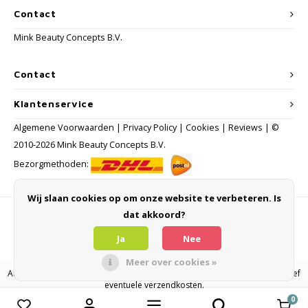
Contact
Mink Beauty Concepts B.V.
Contact
Klantenservice
Algemene Voorwaarden
|
Privacy Policy
|
Cookies
|
Reviews
| ©
2010-2026 Mink Beauty Concepts B.V.
Bezorgmethoden:
Wij slaan cookies op om onze website te verbeteren. Is
dat akkoord?
Betaalmethoden
Ja
Nee
Meer over cookies »
Alle consumentenprijzen zijn inclusief BTW en andere heffingen en exclusief
eventuele verzendkosten.
0
Vergelijk producten
0