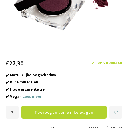
Haarverzorging
Seasonal Collection Spring/Summer 2026
Cupp
Overig
Peeli
Baby & Kids Verzorging
Lipve
Mannenverzorging
€27,30
OP VOORRAAD
✔️ Natuurlijke oogschaduw
✔️ Pure mineralen
✔️ Hoge pigmentatie
✔️ Vegan
Lees meer
Toevoegen aan winkelwagen