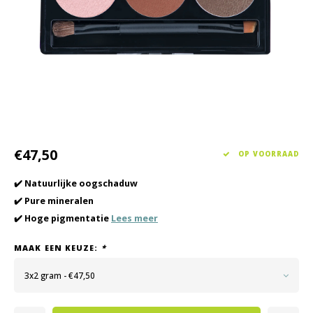
Haarverzorging
Seasonal Collection Spring/Summer 2026
Cupp
Overig
Peeli
Baby & Kids Verzorging
Lipve
Mannenverzorging
€47,50
OP VOORRAAD
✔️ Natuurlijke oogschaduw
✔️ Pure mineralen
✔️ Hoge pigmentatie
Lees meer
MAAK EEN KEUZE:
*
3x2 gram - €47,50