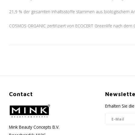
21,9 % der gesamten Inhaltsstoffe stammen aus biologischem A
COSMOS ORGANIC zertifiziert von ECOCERT Greenlife nach dem
Contact
Newslette
Erhalten Sie d
Mink Beauty Concepts B.V.