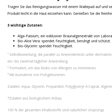
Tragen Sie das Reinigungswasser mit einem Wattepad auf und ver
Produkt leicht in die Haut einziehen kann. Genießen Sie die Reinhe
3 wichtige Zutaten:
Alga-Paisium, ein exklusiver Braunalgenextrakt von Laborato
Bio-Aloe Vera: spendet Feuchtigkeit, beruhigt und schützt.
Bio-Glycerin: spendet Feuchtigkeit.
¹ Selbstbewertung, die parallel zu Anwendertests unter dermatol
ein- bis zweimal täglicher Anwendung.
² Formuliert, um das Risiko von Allergien zu minimieren.
³ Mit Ausnahme von Frühgeborenen.
Zutaten: Aqua, Glycerin, Propandiol, Polyglyceryl-4-Caprat, Algen
*Zutaten aus biologischem Anbau
100 % der gesamten Inhaltsstoffe sind natürlichen Ursprungs