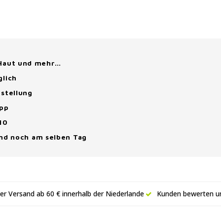
 Haut und mehr…
glich
stellung
App
10
and noch am selben Tag
er Versand ab 60 € innerhalb der Niederlande
Kunden bewerten un