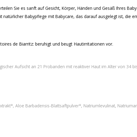
teilen Sie es sanft auf Gesicht, Körper, Händen und Gesäß Ihres Bab
it natürlicher Babypflege mit Babycare, das darauf ausgelegt ist, die 
ires de Biarritz: beruhigt und beugt Hautirritationen vor.
ogischer Aufsicht an 21 Probanden mit reaktiver Haut im Alter von 34 
extrakt*, Aloe Barbadensis-Blattsaftpulver*, Natriumlevulinat, Natriuma