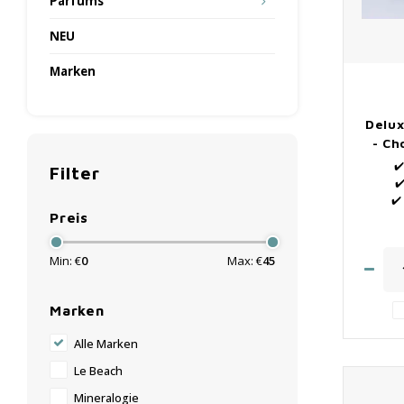
Parfums
NEU
Marken
Delux
- Ch
✔
Filter
✔
✔️
Preis
Min: €
0
Max: €
45
Marken
Alle Marken
Le Beach
Mineralogie