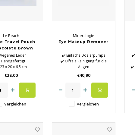
Le Beach
Mineralogie
e Travel Pouch
Eye Makeup Remover
ocolate Brown
️Veganes Leder
✔️ Einfache Dosierpumpe
✔
️ Handgefertigt
✔️ Ölfreie Reinigung für die
 23 x 20 x 6,5 cm
Augen
✔️
✔️ Auch für wasserfestes
T
€28,00
€40,90
Augen-Make-up geeignet
Vergleichen
Vergleichen