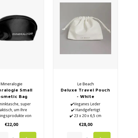
Mineralogie
Le Beach
eralogie Small
Deluxe Travel Pouch
osmetic Bag
- White
inktasche, super
✔️Veganes Leder
aktisch, um Ihre
✔️ Handgefertigt
lingsprodukte von
✔️ 23 x 20 x 6,5 cm
ralogy zu tragen.
€22,00
€28,00