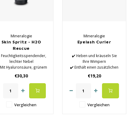
Mineralogie
Mineralogie
Skin Spritz - H2O
Eyelash Curler
Rescue
️ Feuchtigkeitsspendender,
✔️ Heben und kräuseln Sie
leichter Nebel
Ihre Wimpern
 Mit Hyaluronsäure, grünem
✔️ Enthält einen zusätzlichen
ee, Aloe Vera und Natrium
Schwamm
€30,30
€19,20
PCA
✔️ Fixiert das Make-up
Vergleichen
Vergleichen