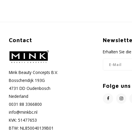
Contact
Newslette
Erhalten Sie d
Mink Beauty Concepts B.V.
Bosschendijk 193G
Folge uns
4731 DD Oudenbosch
Nederland
0031 88 3366800
info@minkbc.nl
KVK: 51477653
BTW: NL850040139B01