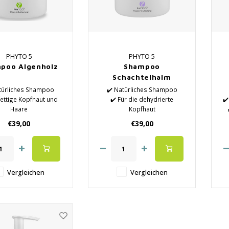
PHYTO 5
PHYTO 5
poo Algenholz
Shampoo
Schachtelhalm
Buchweizenwasser
türliches Shampoo
✔️ Natürliches Shampoo
 fettige Kopfhaut und
✔️ Für die dehydrierte
✔️
Haare
Kopfhaut
talisiert und reguliert
✔️ Für lebloses Haar
✔️
€39,00
€39,00
e Talgproduktion
✔️ Bietet Glanz und natürliche
t Glanz und natürliche
Pflege
Pflege
✔️ Verbessert den
 Verbessert den
Haarzustand und die
rzustand und die
Kopfhaut
Vergleichen
Vergleichen
Kopfhaut