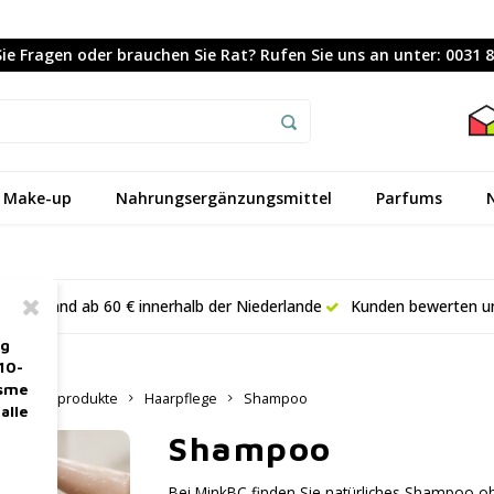
ie Fragen oder brauchen Sie Rat? Rufen Sie uns an unter: 0031 
Make-up
Nahrungsergänzungsmittel
Parfums
er Versand ab 60 € innerhalb der Niederlande
Kunden bewerten un
ag
10-
asme
Pflegeprodukte
Haarpflege
Shampoo
alle
Shampoo
Bei MinkBC finden Sie natürliches Shampoo oh