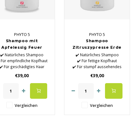
PHYTO 5
PHYTO 5
Shampoo mit
Shampoo
Apfelessig Feuer
Zitruszypresse Erde
✔️ Natürliches Shampoo
✔️ Natürliches Shampoo
 Für empfindliche Kopfhaut
✔️ Für fettige Kopfhaut
✔️ Für geschädigtes Haar
✔️ Für stumpf aussehendes
 Bietet Glanz und natürliche
Haar
€39,00
€39,00
Pflege
✔️ Bietet Glanz und natürliche
✔️ Verbessert den
Pflege
Haarzustand und die
✔️ Verbessert den
Kopfhaut
Haarzustand und die
Kopfhaut
Vergleichen
Vergleichen