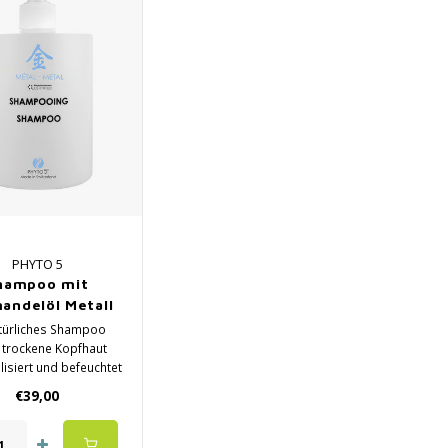
PHYTO 5
hampoo mit
andelöl Metall
türliches Shampoo
r trockene Kopfhaut
alisiert und befeuchtet
t Glanz und natürliche
€39,00
Pflege
 Verbessert den
rzustand und die