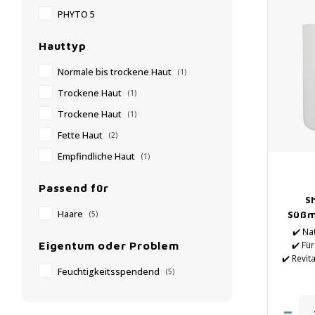
PHYTO 5
Hauttyp
Normale bis trockene Haut
(1)
Trockene Haut
(1)
Trockene Haut
(1)
Fette Haut
(2)
Empfindliche Haut
(1)
Passend für
S
Süßm
Haare
(5)
✔️ Na
✔️ Fü
Eigentum oder Problem
✔️ Revit
✔️ Biete
Feuchtigkeitsspendend
(5)
✔️
Haa