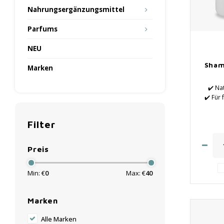
Nahrungsergänzungsmittel
Parfums
NEU
Sham
Marken
✔️ Na
✔️ Für
✔️ Revi
Filter
di
✔️ Biete
Preis
✔️
Haa
Min: €
0
Max: €
40
Marken
Alle Marken