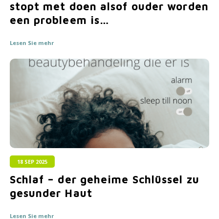
stopt met doen alsof ouder worden
Haarpflege
Saisonkollektion Frühjahr/Sommer 2026
Schrö
een probleem is…
Andere
Peeli
Lesen Sie mehr
Baby- und Kinderbetreuung
Männerpflege
18 SEP 2025
Schlaf – der geheime Schlüssel zu
gesunder Haut
Lesen Sie mehr