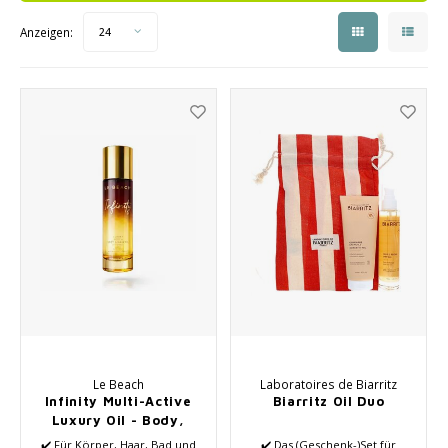
Saisonkollektion Frühjahr/Sommer 2026
Schrö
Anzeigen:
24
Haarpflege
Peeli
Andere
Baby- und Kinderbetreuung
Männerpflege
Le Beach
Laboratoires de Biarritz
Infinity Multi-Active
Biarritz Oil Duo
Luxury Oil - Body,
Hair & Beyond
✔️ Für Körper, Haar, Bad und
✔️ Das (Geschenk-)Set für