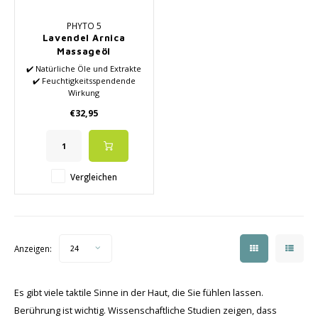
PHYTO 5
Lavendel Arnica
Massageöl
✔️ Natürliche Öle und Extrakte
✔️ Feuchtigkeitsspendende
Wirkung
✔️ Anregend und entspannend
€32,95
✔️ Positive Wirkung auf das
Immunsystem
✔️ Enthält keine Mineralöle
Vergleichen
Anzeigen:
24
Es gibt viele taktile Sinne in der Haut, die Sie fühlen lassen.
Berührung ist wichtig. Wissenschaftliche Studien zeigen, dass