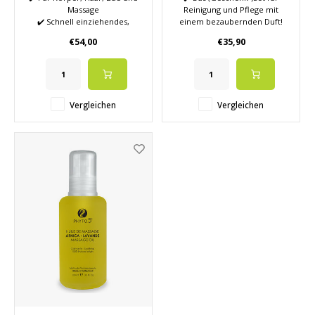
Massage
Reinigung und Pflege mit
✔️ Schnell einziehendes,
einem bezaubernden Duft!
multifunktionales Luxusöl mit
✔️ Peeling-Öl
€54,00
€35,90
Squalan, biomimetischen
✔️ Trockenöl
Lipiden, mediterranen
✔️ Baumwolltäschchen
Pflanzenölen,
Meeresextrakten und
Antioxidantien
Vergleichen
Vergleichen
✔️ Zedernholz, Zitrone, sanfte
Holznoten und eine
aromatisch-grüne