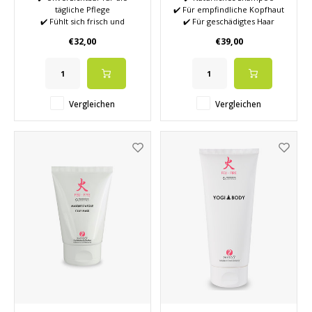
tägliche Pflege
✔️ Für empfindliche Kopfhaut
✔️ Fühlt sich frisch und
✔️ Für geschädigtes Haar
fruchtig an
✔️ Bietet Glanz und natürliche
€32,00
€39,00
✔️ Natürliche Lotionen
Pflege
✔️ Entfernt die letzten
✔️ Verbessert den
Verunreinigungen
Haarzustand und die Kopfhaut
✔️ Spendet Feuchtigkeit für
die Haut
Vergleichen
Vergleichen
✔️ Schließen Sie die Poren
nach der
Oberflächenreinigung wieder