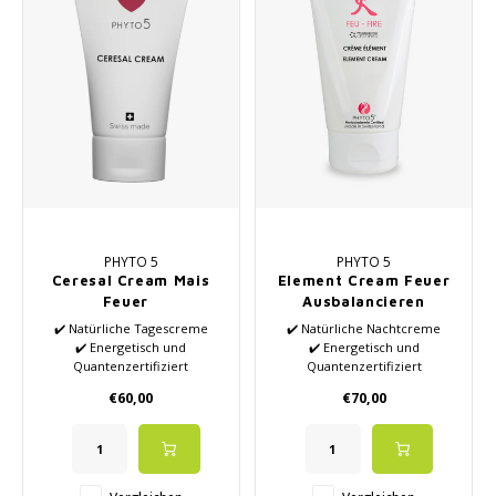
PHYTO 5
PHYTO 5
Ceresal Cream Mais
Element Cream Feuer
Feuer
Ausbalancieren
✔️ Natürliche Tagescreme
✔️ Natürliche Nachtcreme
✔️ Energetisch und
✔️ Energetisch und
Quantenzertifiziert
Quantenzertifiziert
✔️ Basierend auf 5
✔️ Basierend auf 5
€60,00
€70,00
Elementartheorie aus der
Elementartheorie aus der
TCM
TCM
✔️ Rehydriert und verbessert
✔️ Geeignet für Akne und
die Elastizität
Stress
✔️ Hochwertige ätherische Öle
✔️ Hochwertige ätherische Öle