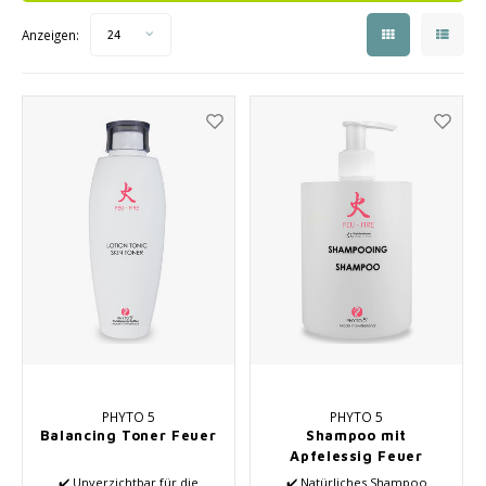
Saisonkollektion Frühjahr/Sommer 2026
Schrö
Anzeigen:
24
Haarpflege
Peeli
Andere
Baby- und Kinderbetreuung
Männerpflege
PHYTO 5
PHYTO 5
Balancing Toner Feuer
Shampoo mit
Apfelessig Feuer
✔️ Unverzichtbar für die
✔️ Natürliches Shampoo