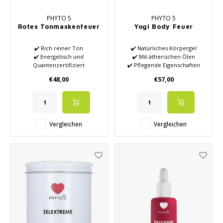
PHYTO 5
PHYTO 5
Rotes Tonmaskenfeuer
Yogi Body Feuer
✔️ Rich reiner Ton
✔️ Natürliches Körpergel
✔️ Energetisch und
✔️ Mit ätherischen Ölen
Quantenzertifiziert
✔️ Pflegende Eigenschaften
✔️ Hochwertige ätherische Öle
✔️ Hightech-Wirkstoffe
€48,00
€57,00
✔️ Stimuliert die Energie und
✔️ Feuchtigkeitsspendende
den Blutfluss
Wirkung
✔️ Stimuliert die
Abfallbeseitigung
✔️ Gleicht Ihre Haut aus
Vergleichen
Vergleichen
✔️Kreativität beginnt wieder
zu fließen