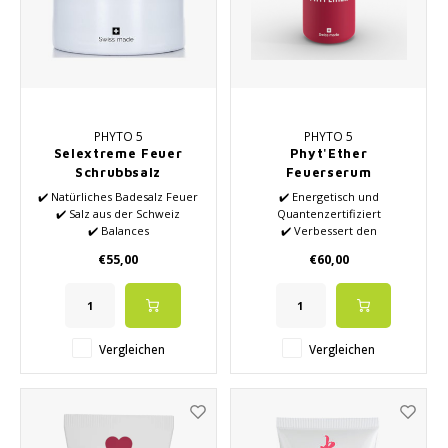
PHYTO 5
PHYTO 5
Selextreme Feuer
Phyt'Ether
Schrubbsalz
Feuerserum
✔️ Natürliches Badesalz Feuer
✔️ Energetisch und
✔️ Salz aus der Schweiz
Quantenzertifiziert
✔️ Balances
✔️ Verbessert den
✔️ Mischung natürlicher
körperlichen Hautzustand
€55,00
€60,00
ätherischer Öle
✔️ Geeignet für
✔️ Wohlfühlen
rotempfindliche Haut
✔️ Verbessert das emotionale
Wohlbefinden
✔️ Erhöht und stimuliert die
Vergleichen
Vergleichen
Energiekraft
✔️ Patentierte Formeln