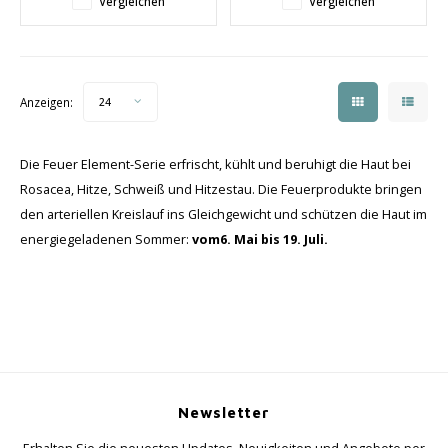
Vergleichen
Vergleichen
✔️ Geeignet für dehydrierte
✔️ Geeignet für normale Haut
Haut
Anzeigen:
24
Die Feuer Element-Serie erfrischt, kühlt und beruhigt die Haut bei
Rosacea, Hitze, Schweiß und Hitzestau. Die Feuerprodukte bringen
den arteriellen Kreislauf ins Gleichgewicht und schützen die Haut im
energiegeladenen Sommer:
vom
6. Mai bis 19. Juli.
Newsletter