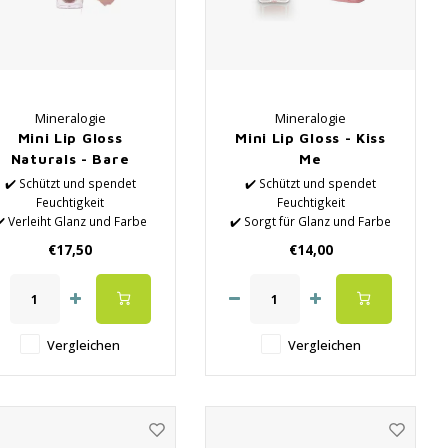
Mineralogie
Mineralogie
Mini Lip Gloss
Mini Lip Gloss - Kiss
Naturals - Bare
Me
✔️ Schützt und spendet
✔️ Schützt und spendet
Feuchtigkeit
Feuchtigkeit
️ Verleiht Glanz und Farbe
✔️ Sorgt für Glanz und Farbe
✔️ Gibt ein seidig weiches
✔️ Sorgt für ein seidig
€17,50
€14,00
Gefühl
weiches Gefühl
✔️ Parabenfrei
✔️ Parabenfrei
✔️ Naturprodukt
✔️ Naturprodukt
Vergleichen
Vergleichen