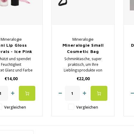
Mineralogie
Mineralogie
ni Lip Gloss
Mineralogie Small
D
rals - Ice Pink
Cosmetic Bag
chützt und spendet
Schminktasche, super
Feuchtigkeit
praktisch, um Ihre
tet Glanz und Farbe
Lieblingsprodukte von
iht ein seidig glattes
Mineralogy zu tragen.
€14,00
€22,00
Gefühl
✔️ Parabenfrei
atürliches Produkt
Vergleichen
Vergleichen