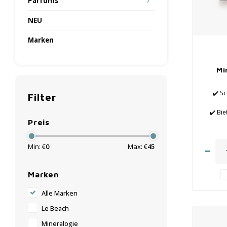
Parfums
NEU
Marken
Mi
✔️ S
Filter
✔️ Bie
✔️ Verle
Preis
Min: €
0
Max: €
45
✔️ N
Marken
Alle Marken
Le Beach
Mineralogie