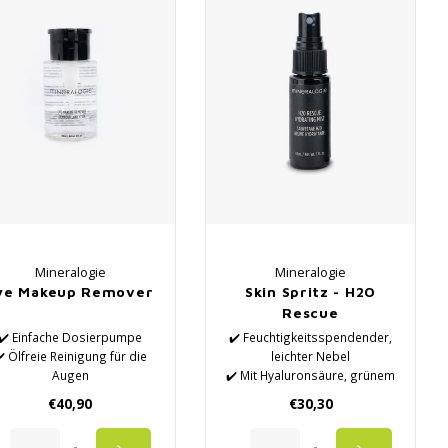
Mineralogie
Mineralogie
ye Makeup Remover
Skin Spritz - H2O
Rescue
✔️ Einfache Dosierpumpe
✔️ Feuchtigkeitsspendender,
️ Ölfreie Reinigung für die
leichter Nebel
Augen
✔️ Mit Hyaluronsäure, grünem
✔️ Auch für wasserfestes
Tee, Aloe Vera und Natrium
€40,90
€30,30
Augen-Make-up geeignet
PCA
✔️ Fixiert das Make-up