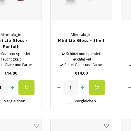
Mineralogie
Mineralogie
ni Lip Gloss -
Mini Lip Gloss - Shell
Parfait
chützt und spendet
✔️ Schützt und spendet
Feuchtigkeit
Feuchtigkeit
tet Glanz und Farbe
✔️ Bietet Glanz und Farbe
✔
iht ein seidig glattes
✔️ Verleiht ein seidig glattes
€14,00
€14,00
Gefühl
Gefühl
✔️ Parabenfrei
✔️ Parabenfrei
atürliches Produkt
✔️ Naturprodukt
Vergleichen
Vergleichen