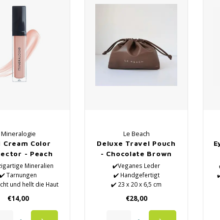
Mineralogie
Le Beach
i Cream Color
Deluxe Travel Pouch
E
ector - Peach
- Chocolate Brown
Please
zigartige Mineralien
✔️Veganes Leder
✔️ Tarnungen
✔️ Handgefertigt
✔
scht und hellt die Haut
✔️ 23 x 20 x 6,5 cm
auf
€14,00
€28,00
✔️ Entfernt
ollkommenheiten