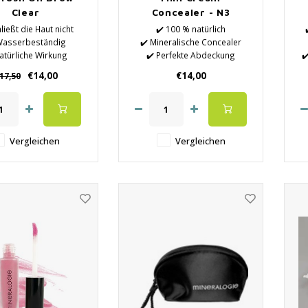
Clear
Concealer - N3
ließt die Haut nicht
✔️ 100 % natürlich
Wasserbeständig
✔️ Mineralische Concealer
atürliche Wirkung
✔️ Perfekte Abdeckung
✔
✔️ Silikonfrei
✔️ Ohne Schadstoffe
€14,00
€14,00
17,50
✔️ Frei von Parabenen und
Silikonen
✔️ Rein und hautverbessernd
Vergleichen
Vergleichen