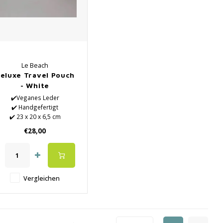
Le Beach
eluxe Travel Pouch
- White
✔️Veganes Leder
✔️ Handgefertigt
✔️ 23 x 20 x 6,5 cm
€28,00
Vergleichen