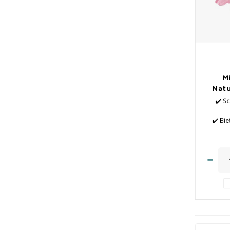
Mi
Natu
✔️ S
✔️ Bie
✔️ Verle
✔️ N